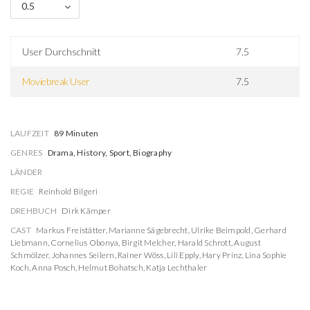
0.5
User Durchschnitt
7.5
Moviebreak User
7.5
LAUFZEIT
89 Minuten
GENRES
Drama, History, Sport, Biography
LÄNDER
REGIE
Reinhold Bilgeri
DREHBUCH
Dirk Kämper
CAST
Markus Freistätter
,
Marianne Sägebrecht
,
Ulrike Beimpold
,
Gerhard
Liebmann
,
Cornelius Obonya
,
Birgit Melcher
,
Harald Schrott
,
August
Schmölzer
,
Johannes Seilern
,
Rainer Wöss
,
Lili Epply
,
Hary Prinz
,
Lina Sophie
Koch
,
Anna Posch
,
Helmut Bohatsch
,
Katja Lechthaler