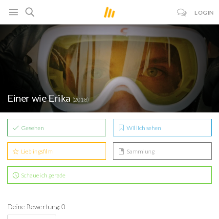
LOGIN
Einer wie Erika
(2018)
Gesehen
Will ich sehen
Lieblingsfilm
Sammlung
Schaue ich gerade
Deine Bewertung: 0