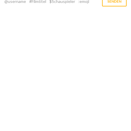
@username
#Filmtitel
$Schauspieler
:emoji