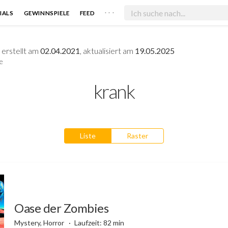
. . .
IALS
GEWINNSPIELE
FEED
p
erstellt am
02.04.2021
, aktualisiert am
19.05.2025
e
krank
Liste
Raster
Oase der Zombies
Mystery, Horror
Laufzeit: 82 min