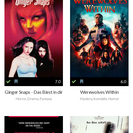
7.0
6.0
Ginger Snaps - Das Biest in dir
Werewolves Within
Horror, Drama, Fantasy
Mystery, Komödie, Horror