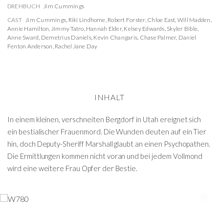
DREHBUCH
Jim Cummings
CAST
Jim Cummings
,
Riki Lindhome
,
Robert Forster
,
Chloe East
,
Will Madden
,
Annie Hamilton
,
Jimmy Tatro
,
Hannah Elder
,
Kelsey Edwards
,
Skyler Bible
,
Anne Sward
,
Demetrius Daniels
,
Kevin Changaris
,
Chase Palmer
,
Daniel
Fenton Anderson
,
Rachel Jane Day
INHALT
In einem kleinen, verschneiten Bergdorf in Utah ereignet sich
ein bestialischer Frauenmord. Die Wunden deuten auf ein Tier
hin, doch Deputy-Sheriff Marshall glaubt an einen Psychopathen.
Die Ermittlungen kommen nicht voran und bei jedem Vollmond
wird eine weitere Frau Opfer der Bestie.