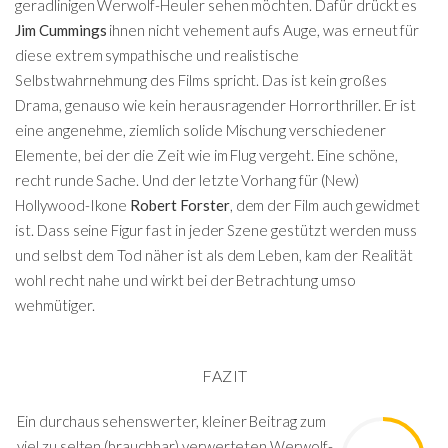
geradlinigen Werwolf-Heuler sehen möchten. Dafür drückt es
Jim Cummings
ihnen nicht vehement aufs Auge, was erneut für
diese extrem sympathische und realistische
Selbstwahrnehmung des Films spricht. Das ist kein großes
Drama, genauso wie kein herausragender Horrorthriller. Er ist
eine angenehme, ziemlich solide Mischung verschiedener
Elemente, bei der die Zeit wie im Flug vergeht. Eine schöne,
recht runde Sache. Und der letzte Vorhang für (New)
Hollywood-Ikone
Robert Forster
, dem der Film auch gewidmet
ist. Dass seine Figur fast in jeder Szene gestützt werden muss
und selbst dem Tod näher ist als dem Leben, kam der Realität
wohl recht nahe und wirkt bei der Betrachtung umso
wehmütiger.
FAZIT
Ein durchaus sehenswerter, kleiner Beitrag zum
viel zu selten (brauchbar) verwerteten Werwolf-