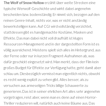
The Wolf of Snow Hollow
erzählt über weite Strecken eine
typische Werwolf-Geschichte und wirkt dabei angenehm
bescheiden bzw. bodenständig. Er nimmt sich, bezogen auf den
reinen Genre-Inhalt, nichts vor, was er nicht anständig
bewerkstelligen kann. Auf CGI wird vollständig verzichtet,
stattdessen gibt es handgemachte Kostüme, Masken und
Effekte. Das man dabei nicht voll draufhält ist kluges
Ressourcen-Management und in der dargestellten Form ist es
völlig ausreichend. Meistens spielt sich alles im Hintergrund, aus
der Ferne oder nur in kurzen Fragment-Aufnahmen ab, was
dafür geschickt eingesetzt wird. Man merkt, dass der Film kein
großes Budget für Effekte zur Verfügung hatte, geht damit aber
schlau um. Diesbezüglich vermisst man eigentlich nichts, obwohl
es recht wenig explizit zu sehen gibt. Alles besser, als zu
versuchen aus armeseligen Tricks billige Schauwerte zu
generieren. Das ist in seiner ehrlichen Art alles sehr angenehm
vorgetragen, reist aber, wenn man es denn auf einen Horror-
Thriller reduzieren will, natürlich auch keine Bäume aus. Das