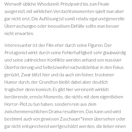
Werwolf-übliche Whodunnit-Prinzip wird bis zum Finale
ausgereizt, mit wirklichen Verdachtsmomenten spielt man aber
gar nicht erst. Die Auflösung ist somit relativ egal und generelle
Überraschungen oder innovativen Einfälle sollte man besser
nicht erwarten.
Interessanter ist der Film eher durch seine Figuren. Der
Protagonist wirkt durch seine Fehlerhaftigkeit sehr glaubwürdig
und seine zahlreichen Konflikte werden anhand von massiver
Überforderung und Selbstzweifel nachvollziehbar in den Fokus
gerückt. Zwar blitzt hier und da auch ein feiner, trockener
Humor durch, der Grundton bleibt dabei aber deutlich
tragischer denn komisch. Es gibt hier vereinzelt wirklich
berührende, ernste Momente, die nichts mit dem eigentlichen
Horror-Plot zu tun haben, sondern rein aus dem
zwischenmenschlichen Drama resultieren. Das kann und wird
bestimmt auch von gewissen Zuschauer*innen übersehen oder
gar nicht entsprechend wertgeschätzt werden, die lieber einen