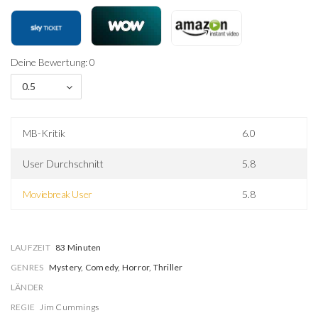
Deine Bewertung: 0
0.5
MB-Kritik
6.0
User Durchschnitt
5.8
Moviebreak User
5.8
LAUFZEIT
83 Minuten
GENRES
Mystery, Comedy, Horror, Thriller
LÄNDER
REGIE
Jim Cummings