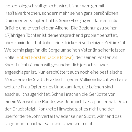
meteorologisch voll gerecht wird) bisher weniger mit
Kapitalverbrechen, sondern mehr seinen ganz persönlichen
Dämonen zu kämpfen hatte. Seine Ehe ging vor Jahren in die
Brüche und er verfiel dem Alkohol. Die Beziehung zu seiner
17jährigen Tochter ist dementsprechend problembehaftet,
aber zumindest hat John seine Trinkerei seit einiger Zeit im Griff.
Weiterhin plagt ihn die Sorge um seinen Vater (in seiner letzten
Rolle:
Robert Forster
,
Jackie Brown
), der seinen Posten als
Sheriff nicht räumen will, gesundheitlich jedoch schwer
angeschlagen ist. Nun erschüttert auch noch eine bestialische
Mordserie die Stadt. Praktisch in jeder Vollmondnacht wird eine
weitere Frau Opfer eines Unbekannten, die Leichen sind
abscheulich zugerichtet. Schnell machen die Gerüchte von
einem Werwolf die Runde, was John nicht akzeptieren will. Doch
der Druck steigt. Konkrete Hinweise gibt es nicht und der
überforderte John verfällt wieder seiner Sucht, während das
Ungeheuer unaufhaltsam sein Unwesen treibt.