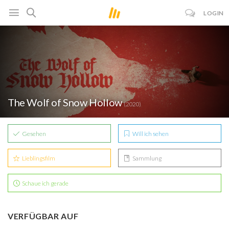
LOGIN
The Wolf of Snow Hollow
(2020)
Gesehen
Will ich sehen
Lieblingsfilm
Sammlung
Schaue ich gerade
VERFÜGBAR AUF