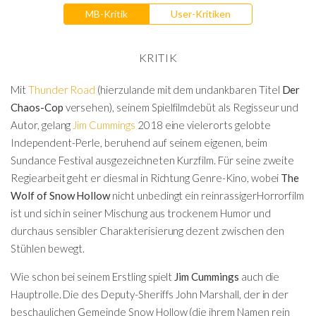
MB-Kritik
User-Kritiken
KRITIK
Mit
Thunder Road
(hierzulande mit dem undankbaren Titel
Der
Chaos-Cop
versehen), seinem Spielfilmdebüt als Regisseur und
Autor, gelang
Jim Cummings
2018 eine vielerorts gelobte
Independent-Perle, beruhend auf seinem eigenen, beim
Sundance Festival ausgezeichneten Kurzfilm. Für seine zweite
Regiearbeit geht er diesmal in Richtung Genre-Kino, wobei
The
Wolf of Snow Hollow
nicht unbedingt ein reinrassigerHorrorfilm
ist und sich in seiner Mischung aus trockenem Humor und
durchaus sensibler Charakterisierung dezent zwischen den
Stühlen bewegt.
Wie schon bei seinem Erstling spielt
Jim Cummings
auch die
Hauptrolle. Die des Deputy-Sheriffs John Marshall, der in der
beschaulichen Gemeinde Snow Hollow (die ihrem Namen rein