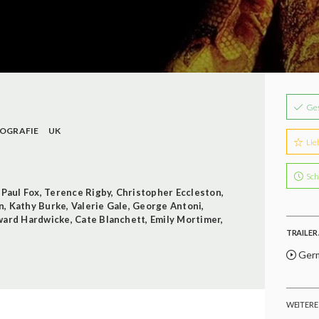
Ge
IOGRAFIE
UK
Lie
Sch
,
Paul Fox
,
Terence Rigby
,
Christopher Eccleston
,
n
,
Kathy Burke
,
Valerie Gale
,
George Antoni
,
ward Hardwicke
,
Cate Blanchett
,
Emily Mortimer
,
TRAILER 
Germ
WEITERE