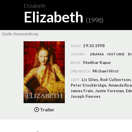
Elizabeth
Elizabeth
(1998)
Quelle:
themoviedb.org
29.10.1998
START
124 MIN
DRAMA
HISTORIE
B
Shekhar Kapur
REGIE
Michael Hirst
DREHBUCH
Liz Giles
,
Rod Culbertson
CAST
Peter Stockbridge
,
Amanda Rya
James Frain
,
Jamie Foreman
,
Ed
Joseph Fiennes
Trailer