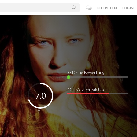
BEITRETEN
LOGIN
0
· Deine Bewertung
7.0 · Moviebreak User
7.0
Gut