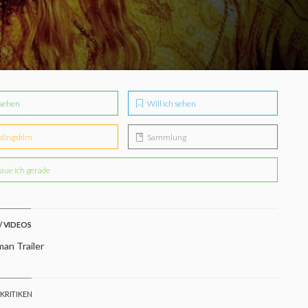
sehen
Will ich sehen
blingsfilm
Sammlung
aue ich gerade
/ VIDEOS
an Trailer
 KRITIKEN