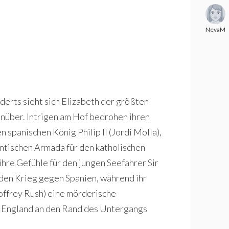
NevaMa
derts sieht sich Elizabeth der größten
nüber. Intrigen am Hof bedrohen ihren
 spanischen König Philip II (Jordi Molla),
antischen Armada für den katholischen
ihre Gefühle für den jungen Seefahrer Sir
 den Krieg gegen Spanien, während ihr
offrey Rush) eine mörderische
h England an den Rand des Untergangs