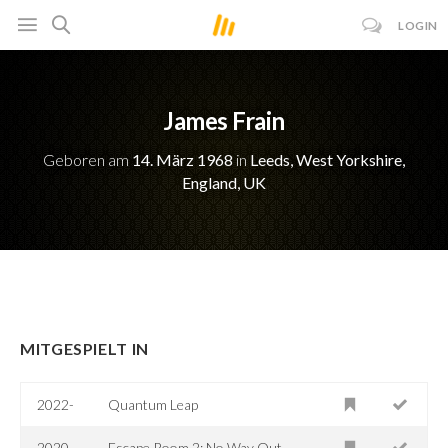
LOGIN
James Frain
Geboren am
14. März 1968
in
Leeds, West Yorkshire,
England, UK
MITGESPIELT IN
2022-
Quantum Leap
2020
Escape Room 2: No Way Out