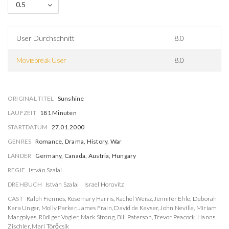
0.5
User Durchschnitt
8.0
Moviebreak User
8.0
ORIGINAL TITEL
Sunshine
LAUFZEIT
181 Minuten
STARTDATUM
27.01.2000
GENRES
Romance, Drama, History, War
LÄNDER
Germany, Canada, Austria, Hungary
REGIE
István Szalai
DREHBUCH
István Szalai
Israel Horovitz
CAST
Ralph Fiennes
,
Rosemary Harris
,
Rachel Weisz
,
Jennifer Ehle
,
Deborah
Kara Unger
,
Molly Parker
,
James Frain
,
David de Keyser
,
John Neville
,
Miriam
Margolyes
,
Rüdiger Vogler
,
Mark Strong
,
Bill Paterson
,
Trevor Peacock
,
Hanns
Zischler
,
Mari Törőcsik