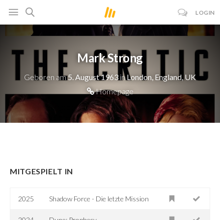
LOGIN
Mark Strong
Geboren am
5. August 1963
in
London, England, UK
Homepage
MITGESPIELT IN
2025
Shadow Force - Die letzte Mission
2024
Dune: Prophecy