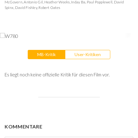
McGovern
,
Antonio Gil
,
Heather Weeks
,
Inday Ba
,
Paul Popplewell
,
David
Spinx
,
David Fishley
,
Robert Oates
MB-Kritik
User-Kritiken
Es liegt noch keine offizielle Kritik für diesen Film vor.
KOMMENTARE