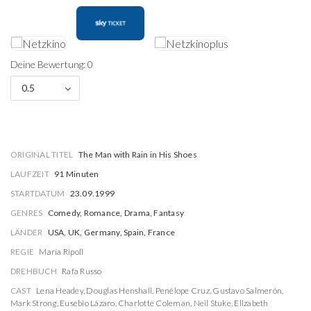
Deine Bewertung: 0
0.5
ORIGINAL TITEL
The Man with Rain in His Shoes
LAUFZEIT
91 Minuten
STARTDATUM
23.09.1999
GENRES
Comedy, Romance, Drama, Fantasy
LÄNDER
USA, UK, Germany, Spain, France
REGIE
María Ripoll
DREHBUCH
Rafa Russo
CAST
Lena Headey
,
Douglas Henshall
,
Penélope Cruz
,
Gustavo Salmerón
,
Mark Strong
,
Eusebio Lázaro
,
Charlotte Coleman
,
Neil Stuke
,
Elizabeth