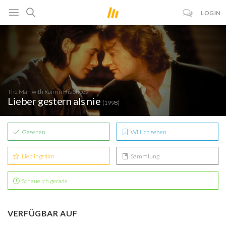
LOGIN
The Man with Rain in His Shoes
Lieber gestern als nie
(1998)
Gesehen
Will ich sehen
Lieblingsfilm
Sammlung
Schaue ich gerade
VERFÜGBAR AUF