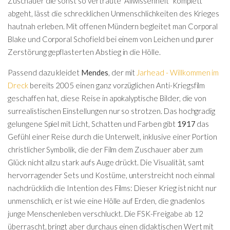
Zuschauer die sonst so vertraute "Allwissenheit" komplett
abgeht, lässt die schrecklichen Unmenschlichkeiten des Krieges
hautnah erleben. Mit offenen Mündern begleitet man Corporal
Blake und Corporal Schofield bei einem von Leichen und purer
Zerstörung gepflasterten Abstieg in die Hölle.
Passend dazu kleidet
Mendes
, der mit
Jarhead - Willkommen im
Dreck
bereits 2005 einen ganz vorzüglichen Anti-Kriegsfilm
geschaffen hat, diese Reise in apokalyptische Bilder, die von
surrealistischen Einstellungen nur so strotzen. Das hochgradig
gelungene Spiel mit Licht, Schatten und Farben gibt
1917
das
Gefühl einer Reise durch die Unterwelt, inklusive einer Portion
christlicher Symbolik, die der Film dem Zuschauer aber zum
Glück nicht allzu stark aufs Auge drückt. Die Visualität, samt
hervorragender Sets und Kostüme, unterstreicht noch einmal
nachdrücklich die Intention des Films: Dieser Krieg ist nicht nur
unmenschlich, er ist wie eine Hölle auf Erden, die gnadenlos
junge Menschenleben verschluckt. Die FSK-Freigabe ab 12
überrascht, bringt aber durchaus einen didaktischen Wert mit