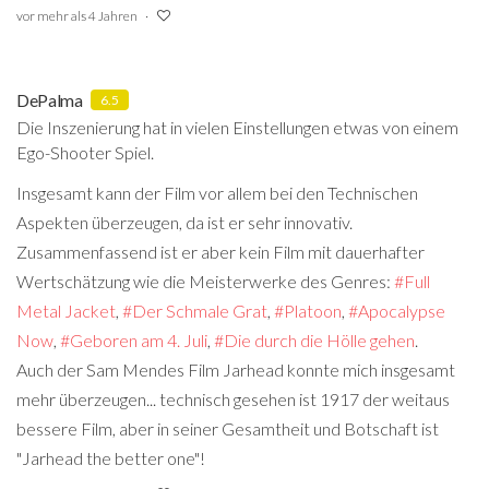
vor mehr als 4 Jahren
DePalma
6.5
Die Inszenierung hat in vielen Einstellungen etwas von einem
Ego-Shooter Spiel.
Insgesamt kann der Film vor allem bei den Technischen
Aspekten überzeugen, da ist er sehr innovativ.
Zusammenfassend ist er aber kein Film mit dauerhafter
Wertschätzung wie die Meisterwerke des Genres:
#Full
Metal Jacket
‍,
#Der Schmale Grat
‍,
#Platoon
‍,
#Apocalypse
Now
‍,
#Geboren am 4. Juli
‍,
#Die durch die Hölle gehen
‍.
Auch der Sam Mendes Film Jarhead konnte mich insgesamt
mehr überzeugen... technisch gesehen ist 1917 der weitaus
bessere Film, aber in seiner Gesamtheit und Botschaft ist
"Jarhead the better one"!