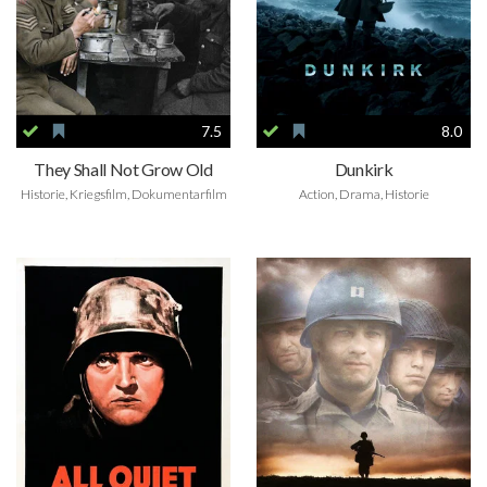
7.5
8.0
They Shall Not Grow Old
Dunkirk
Historie, Kriegsfilm, Dokumentarfilm
Action, Drama, Historie