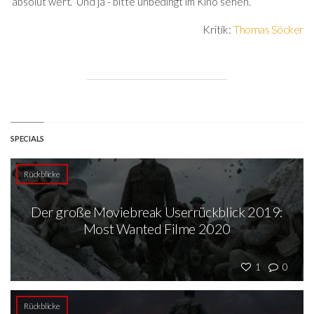
absolut wert. Und ja - bitte unbedingt im Kino sehen.
Kritik:
Thomas Söcker
SPECIALS
Rückblicke
Der große Moviebreak Userrückblick 2019:
Most Wanted Filme 2020
1
0
Rückblicke