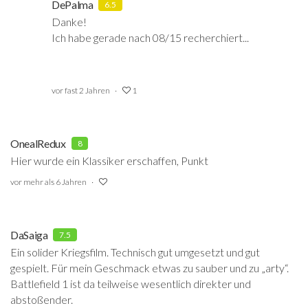
DePalma
6.5
Danke!
Ich habe gerade nach 08/15 recherchiert...
vor fast 2 Jahren
1
OnealRedux
8
Hier wurde ein Klassiker erschaffen, Punkt
vor mehr als 6 Jahren
DaSaiga
7.5
Ein solider Kriegsfilm. Technisch gut umgesetzt und gut
gespielt. Für mein Geschmack etwas zu sauber und zu „arty“.
Battlefield 1 ist da teilweise wesentlich direkter und
abstoßender.