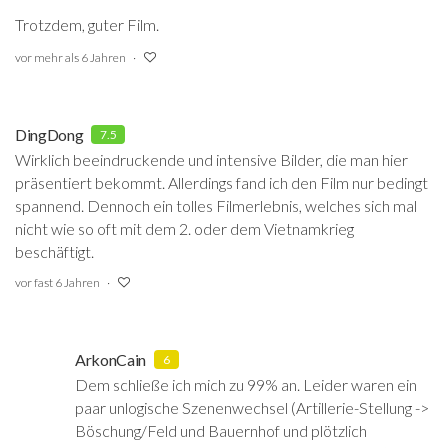
Trotzdem, guter Film.
vor mehr als 6 Jahren
DingDong
7.5
Wirklich beeindruckende und intensive Bilder, die man hier
präsentiert bekommt. Allerdings fand ich den Film nur bedingt
spannend. Dennoch ein tolles Filmerlebnis, welches sich mal
nicht wie so oft mit dem 2. oder dem Vietnamkrieg
beschäftigt.
vor fast 6 Jahren
ArkonCain
6
Dem schließe ich mich zu 99% an. Leider waren ein
paar unlogische Szenenwechsel (Artillerie-Stellung ->
Böschung/Feld und Bauernhof und plötzlich