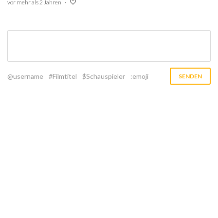
vor mehr als 2 Jahren
@username
#Filmtitel
$Schauspieler
:emoji