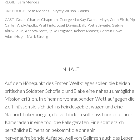
REGIE
Sam Mendes
DREHBUCH
Sam Mendes
Krysty Wilson-Cairns
CAST
Dean-Charles Chapman
,
George MacKay
,
Daniel Mays
,
Colin Firth
,
Pip
Carter
,
Andy Apollo
,
Paul Tinto
,
Josef Davies
,
Billy Postlethwaite
,
Gabriel
Akuwudike
,
Andrew Scott
,
Spike Leighton
,
Robert Maaser
,
Gerran Howell
,
Adam Hugill
,
Mark Strong
INHALT
Auf dem Höhepunkt des Ersten Weltkrieges sollen die beiden
britischen Soldaten Schofield und Blake eine nahezu unmögliche
Mission erfüllen. In einem nervenraubenden Wettlauf gegen die
Zeit müssen sie sich tief ins Feindesgebiet wagen und eine
Nachricht überbringen, die verhindern soll, dass hunderte ihrer
Kameraden in eine tödliche Falle geraten. Eine schmerzlich
persönliche Dimension bekommt die ohnehin
nervenaufreibende Aufgabe, weil vom Gelingen auch das Leben