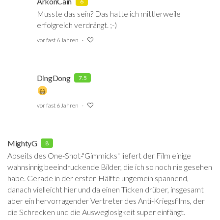
ArkonCain
6
Musste das sein? Das hatte ich mittlerweile
erfolgreich verdrängt. ;-)
vor fast 6 Jahren
DingDong
7.5
vor fast 6 Jahren
MightyG
8
Abseits des One-Shot-"Gimmicks" liefert der Film einige
wahnsinnig beeindruckende Bilder, die ich so noch nie gesehen
habe. Gerade in der ersten Hälfte ungemein spannend,
danach vielleicht hier und da einen Ticken drüber, insgesamt
aber ein hervorragender Vertreter des Anti-Kriegsfilms, der
die Schrecken und die Ausweglosigkeit super einfängt.