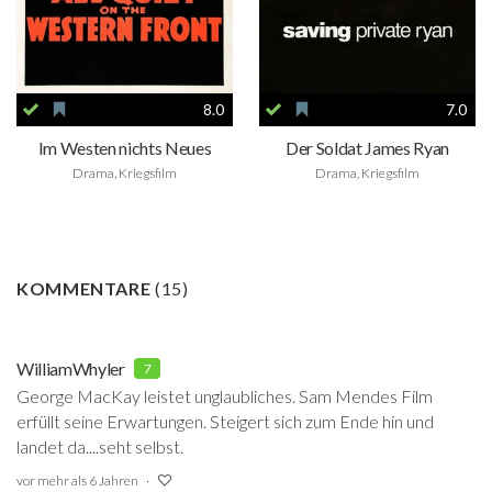
8.0
7.0
Im Westen nichts Neues
Der Soldat James Ryan
Drama, Kriegsfilm
Drama, Kriegsfilm
KOMMENTARE
(
15
)
WilliamWhyler
7
George MacKay leistet unglaubliches. Sam Mendes Film
erfüllt seine Erwartungen. Steigert sich zum Ende hin und
landet da....seht selbst.
vor mehr als 6 Jahren