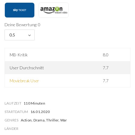
Deine Bewertung: 0
0.5
MB-Kritik
8.0
User Durchschnitt
7.7
Moviebreak User
7.7
LAUFZEIT
110 Minuten
STARTDATUM
16.01.2020
GENRES
Action, Drama, Thriller, War
LÄNDER