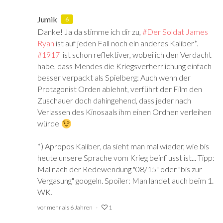
Jumik
6
Danke! Ja da stimme ich dir zu,
#Der Soldat James
Ryan
‍ ist auf jeden Fall noch ein anderes Kaliber*.
#1917
‍ ist schon reflektiver, wobei ich den Verdacht
habe, dass Mendes die Kriegsverherrlichung einfach
besser verpackt als Spielberg: Auch wenn der
Protagonist Orden ablehnt, verführt der Film den
Zuschauer doch dahingehend, dass jeder nach
Verlassen des Kinosaals ihm einen Ordnen verleihen
würde
*) Apropos Kaliber, da sieht man mal wieder, wie bis
heute unsere Sprache vom Krieg beinflusst ist... Tipp:
Mal nach der Redewendung "08/15" oder "bis zur
Vergasung" googeln. Spoiler: Man landet auch beim 1.
WK.
vor mehr als 6 Jahren
1