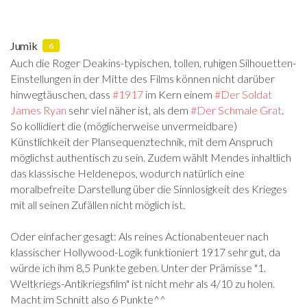
Jumik
6
Auch die Roger Deakins-typischen, tollen, ruhigen Silhouetten-
Einstellungen in der Mitte des Films können nicht darüber
hinwegtäuschen, dass
#1917
‍ im Kern einem
#Der Soldat
James Ryan
‍ sehr viel näher ist, als dem
#Der Schmale Grat
‍.
So kollidiert die (möglicherweise unvermeidbare)
Künstlichkeit der Plansequenztechnik, mit dem Anspruch
möglichst authentisch zu sein. Zudem wählt Mendes inhaltlich
das klassische Heldenepos, wodurch natürlich eine
moralbefreite Darstellung über die Sinnlosigkeit des Krieges
mit all seinen Zufällen nicht möglich ist.
Oder einfacher gesagt: Als reines Actionabenteuer nach
klassischer Hollywood-Logik funktioniert 1917 sehr gut, da
würde ich ihm 8,5 Punkte geben. Unter der Prämisse "1.
Weltkriegs-Antikriegsfilm" ist nicht mehr als 4/10 zu holen.
Macht im Schnitt also 6 Punkte^^