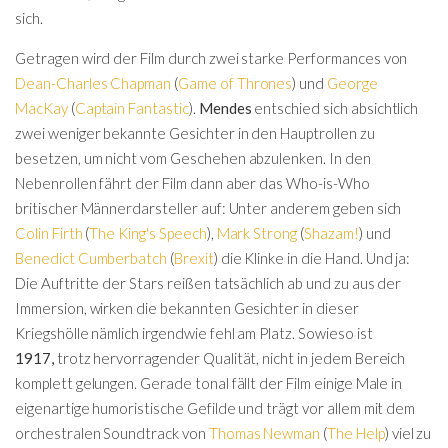
sich.
Getragen wird der Film durch zwei starke Performances von
Dean-Charles Chapman
(
Game of Thrones
) und
George
MacKay
(
Captain Fantastic
).
Mendes
entschied sich absichtlich
zwei weniger bekannte Gesichter in den Hauptrollen zu
besetzen, um nicht vom Geschehen abzulenken. In den
Nebenrollen fährt der Film dann aber das Who-is-Who
britischer Männerdarsteller auf: Unter anderem geben sich
Colin Firth
(
The King's Speech
),
Mark Strong
(
Shazam!
) und
Benedict Cumberbatch
(
Brexit
) die Klinke in die Hand. Und ja:
Die Auftritte der Stars reißen tatsächlich ab und zu aus der
Immersion, wirken die bekannten Gesichter in dieser
Kriegshölle nämlich irgendwie fehl am Platz. Sowieso ist
1917,
trotz hervorragender Qualität, nicht in jedem Bereich
komplett gelungen. Gerade tonal fällt der Film einige Male in
eigenartige humoristische Gefilde und trägt vor allem mit dem
orchestralen Soundtrack von
Thomas Newman
(
The Help
) viel zu