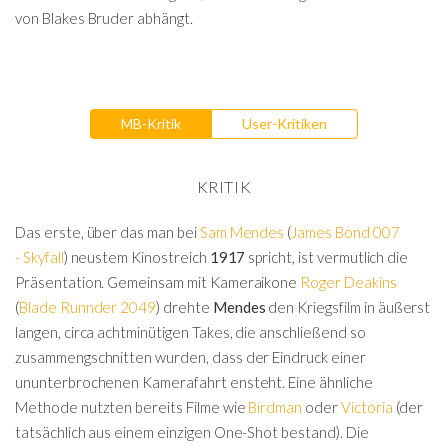
von Blakes Bruder abhängt.
MB-Kritik
User-Kritiken
KRITIK
Das erste, über das man bei
Sam Mendes
(
James Bond 007
- Skyfall
) neustem Kinostreich
1917
spricht, ist vermutlich die
Präsentation. Gemeinsam mit Kameraikone
Roger Deakins
(
Blade Runnder 2049
) drehte
Mendes
den Kriegsfilm in äußerst
langen, circa achtminütigen Takes, die anschließend so
zusammengschnitten wurden, dass der Eindruck einer
ununterbrochenen Kamerafahrt ensteht. Eine ähnliche
Methode nutzten bereits Filme wie
Birdman
oder
Victoria
(der
tatsächlich aus einem einzigen One-Shot bestand). Die