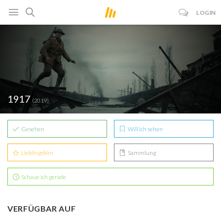
LOGIN
1917
(2019)
Gesehen
Will ich sehen
Lieblingsfilm
Sammlung
Schaue ich gerade
VERFÜGBAR AUF