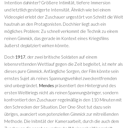
Intention dahinter? Größere Intimität, tiefere Immersion
und letztlich gesteigerte Intensität. Ähnlich wie bei einem
Videospiel erlebt der Zuschauer ungestört von Schnitt die Welt
hautnah an den Protagonisten. Doch hier liegt auch ein
mögliches Problem: Zu schnell verkommt die Technik zu einem
reinen Gimmick, das gerade im Kontext eines Kriegsfilms
äußerst deplatziert wirken könnte.
Doch
1917
, der zwei britische Soldaten auf einem
lebensrettenden Wettlauf gegen die Zeit begleitet, ist mehr als
dieses pure Gimmick. Anfängliche Sorgen, der Film könnte sein
ernstes Sujet als reines Spannungsvehikel zweckentfremden
sind unbegründet.
Mendes
präsentiert den Hintergrund des
ersten Weltkriegs nicht als reinen Spannungsbringer, sondern
konfrontiert den Zuschauer regelmäßig in den 110 Minuten mit
den Schrecken der Situation. Der One-Shot tut dazu sein
übriges, avanciert vom potenziellen Gimmick zur mitreißenden
Methode. Die Initmtät der Kameraarbeit, durch die auch dem