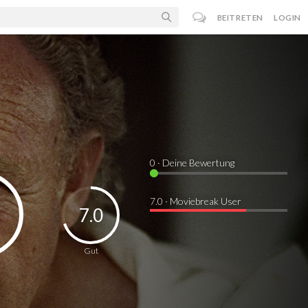
BEITRETEN
LOGIN
0
· Deine Bewertung
7.0 · Moviebreak User
7.0
Gut