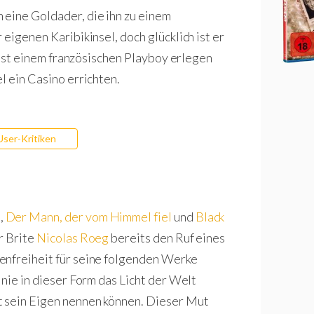
 eine Goldader, die ihn zu einem
eigenen Karibikinsel, doch glücklich ist er
r ist einem französischen Playboy erlegen
l ein Casino errichten.
User-Kritiken
n
,
Der Mann, der vom Himmel fiel
und
Black
r Brite
Nicolas Roeg
bereits den Ruf eines
enfreiheit für seine folgenden Werke
 nie in dieser Form das Licht der Welt
t sein Eigen nennen können. Dieser Mut