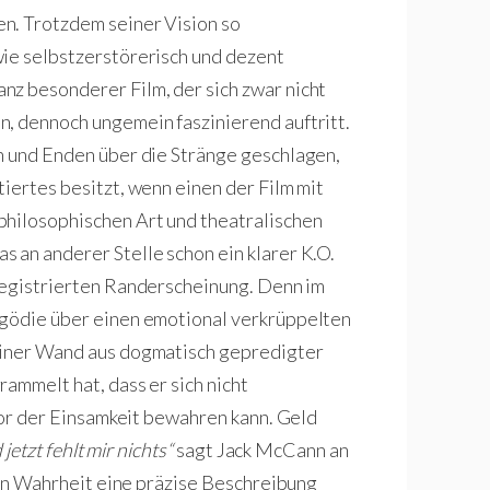
n. Trotzdem seiner Vision so
wie selbstzerstörerisch und dezent
nz besonderer Film, der sich zwar nicht
, dennoch ungemein faszinierend auftritt.
n und Enden über die Stränge geschlagen,
iertes besitzt, wenn einen der Film mit
philosophischen Art und theatralischen
 an anderer Stelle schon ein klarer K.O.
registrierten Randerscheinung. Denn im
agödie über einen emotional verkrüppelten
einer Wand aus dogmatisch gepredigter
ammelt hat, dass er sich nicht
 vor der Einsamkeit bewahren kann. Geld
jetzt fehlt mir nichts“
sagt Jack McCann an
t in Wahrheit eine präzise Beschreibung