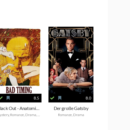
8.5
8.0
Black Out - Anatomie einer Leidenschaft
Der große Gatsby
Mystery, Romanze, Drama, Thriller, Foreign
Romanze, Drama