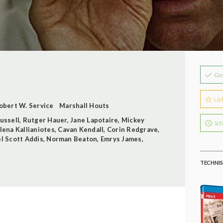
Ge
Lie
obert W. Service
Marshall Houts
ussell
,
Rutger Hauer
,
Jane Lapotaire
,
Mickey
Sch
lena Kallianiotes
,
Cavan Kendall
,
Corin Redgrave
,
l Scott Addis
,
Norman Beaton
,
Emrys James
,
TECHNIS