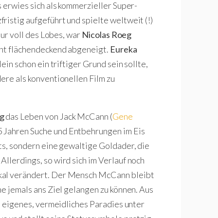
s erwies sich als kommerzieller Super-
istig aufgeführt und spielte weltweit (!)
nur voll des Lobes, war
Nicolas Roeg
cht flächendeckend abgeneigt.
Eureka
ein schon ein triftiger Grund sein sollte,
ere als konventionellen Film zu
g
das Leben von Jack McCann (
Gene
15 Jahren Suche und Entbehrungen im Eis
ets, sondern eine gewaltige Goldader, die
llerdings, so wird sich im Verlauf noch
kal verändert. Der Mensch McCann bleibt
ne jemals ans Ziel gelangen zu können. Aus
in eigenes, vermeidliches Paradies unter