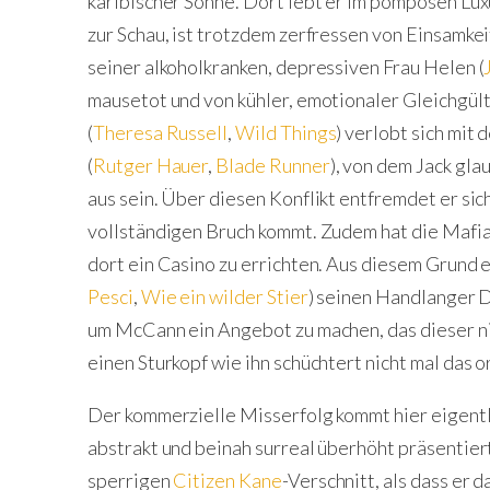
karibischer Sonne. Dort lebt er im pompösen Lux
zur Schau, ist trotzdem zerfressen von Einsamke
seiner alkoholkranken, depressiven Frau Helen (
mausetot und von kühler, emotionaler Gleichgült
(
Theresa Russell
,
Wild Things
) verlobt sich mit
(
Rutger Hauer
,
Blade Runner
), von dem Jack gla
aus sein. Über diesen Konflikt entfremdet er sich 
vollständigen Bruch kommt. Zudem hat die Mafia 
dort ein Casino zu errichten. Aus diesem Grund
Pesci
,
Wie ein wilder Stier
) seinen Handlanger 
um McCann ein Angebot zu machen, das dieser nic
einen Sturkopf wie ihn schüchtert nicht mal das 
Der kommerzielle Misserfolg kommt hier eigentli
abstrakt und beinah surreal überhöht präsentier
sperrigen
Citizen Kane
-Verschnitt, als dass er d