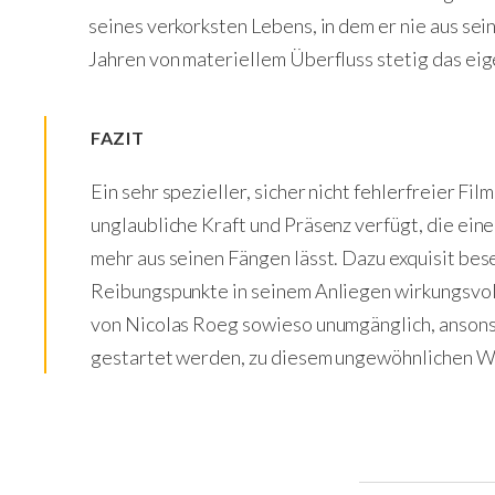
seines verkorksten Lebens, in dem er nie aus sein
Jahren von materiellem Überfluss stetig das ei
FAZIT
Ein sehr spezieller, sicher nicht fehlerfreier Fil
unglaubliche Kraft und Präsenz verfügt, die eine
mehr aus seinen Fängen lässt. Dazu exquisit bes
Reibungspunkte in seinem Anliegen wirkungsvoll
von Nicolas Roeg sowieso unumgänglich, ansons
gestartet werden, zu diesem ungewöhnlichen Wer