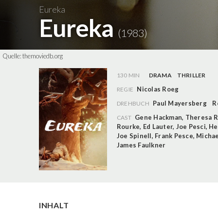
Eureka
Eureka
(1983)
Quelle:
themoviedb.org
130 MIN
DRAMA
THRILLER
Nicolas Roeg
REGIE
Paul Mayersberg
R
DREHBUCH
Gene Hackman
,
Theresa R
CAST
Rourke
,
Ed Lauter
,
Joe Pesci
,
He
Joe Spinell
,
Frank Pesce
,
Michae
James Faulkner
INHALT