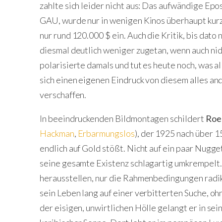
zahlte sich leider nicht aus: Das aufwändige Epo
GAU, wurde nur in wenigen Kinos überhaupt kurzfr
nur rund 120.000 $ ein. Auch die Kritik, bis dato 
diesmal deutlich weniger zugetan, wenn auch ni
polarisierte damals und tut es heute noch, was all
sich einen eigenen Eindruck von diesem alles and
verschaffen.
In beeindruckenden Bildmontagen schildert
Roe
Hackman
,
Erbarmungslos
), der 1925 nach über 
endlich auf Gold stößt. Nicht auf ein paar Nugg
seine gesamte Existenz schlagartig umkrempelt. A
herausstellen, nur die Rahmenbedingungen radi
sein Leben lang auf einer verbitterten Suche, oh
der eisigen, unwirtlichen Hölle gelangt er in se