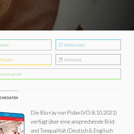
sehen
Will ich sehen
blingsfilm
Sammlung
aue ich gerade
CHE DATEN
Die Blu-ray von Pidax (VÖ: 8.10.2021)
verfügt über eine ansprechende Bild-
und Tonqualität (Deutsch & Englisch