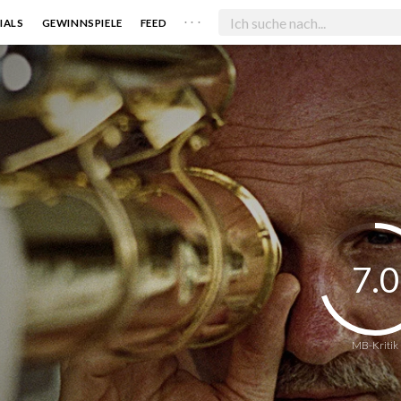
. . .
IALS
GEWINNSPIELE
FEED
7.0
MB-Kritik