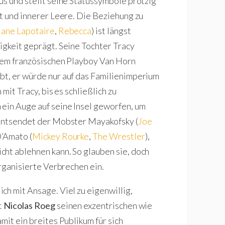
us und stellt seine Statussymbole protzig
it und innerer Leere. Die Beziehung zu
Jane Lapotaire
,
Rebecca
) ist längst
igkeit geprägt. Seine Tochter Tracy
 dem französischen Playboy Van Horn
ubt, er würde nur auf das Familienimperium
mit Tracy, bis es schließlich zu
ein Auge auf seine Insel geworfen, um
 entsendet der Mobster Mayakofsky (
Joe
D’Amato (
Mickey Rourke
,
The Wrestler
),
ht ablehnen kann. So glauben sie, doch
organisierte Verbrechen ein.
ch mit Ansage. Viel zu eigenwillig,
t
Nicolas Roeg
seinen exzentrischen wie
amit ein breites Publikum für sich