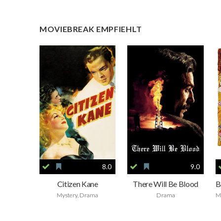
MOVIEBREAK EMPFIEHLT
8.0
9.0
Citizen Kane
There Will Be Blood
Mystery, Drama
Drama