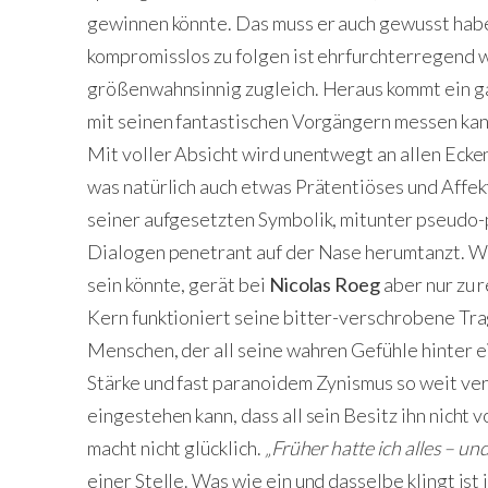
gewinnen könnte. Das muss er auch gewusst habe
kompromisslos zu folgen ist ehrfurchterregend 
größenwahnsinnig zugleich. Heraus kommt ein ga
mit seinen fantastischen Vorgängern messen kann
Mit voller Absicht wird unentwegt an allen Ecke
was natürlich auch etwas Prätentiöses und Affekt
seiner aufgesetzten Symbolik, mitunter pseudo-
Dialogen penetrant auf der Nase herumtanzt. Was
sein könnte, gerät bei
Nicolas Roeg
aber nur zu 
Kern funktioniert seine bitter-verschrobene Tr
Menschen, der all seine wahren Gefühle hinter 
Stärke und fast paranoidem Zynismus so weit verr
eingestehen kann, dass all sein Besitz ihn nicht
macht nicht glücklich.
„Früher hatte ich alles – und 
einer Stelle. Was wie ein und dasselbe klingt is