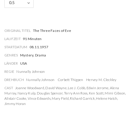
0.5
ORIGINAL TITEL
The Three Faces of Eve
LAUFZEIT
91 Minuten
STARTDATUM
08.11.1957
GENRES
Mystery, Drama
LÄNDER
USA
REGIE
Nunnally Johnson
DREHBUCH
Nunnally Johnson
Corbett Thigpen
Hervey M. Cleckley
CAST
Joanne Woodward
,
David Wayne
,
Lee J. Cobb
,
Edwin Jerome
,
Alena
Murray
,
Nancy Kulp
,
Douglas Spencer
,
Terry Ann Ross
,
Ken Scott
,
Mimi Gibson
,
Alistair Cooke
,
Vince Edwards
,
Mary Field
,
Richard Garrick
,
Helene Hatch
,
Jimmy Horan