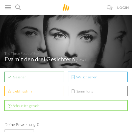
LOGIN
The Three Faces of Eve
Eva mit den drei Gesichtern
(1957)
Gesehen
Will ich sehen
Lieblingsfilm
Sammlung
Schaue ich gerade
Deine Bewertung: 0