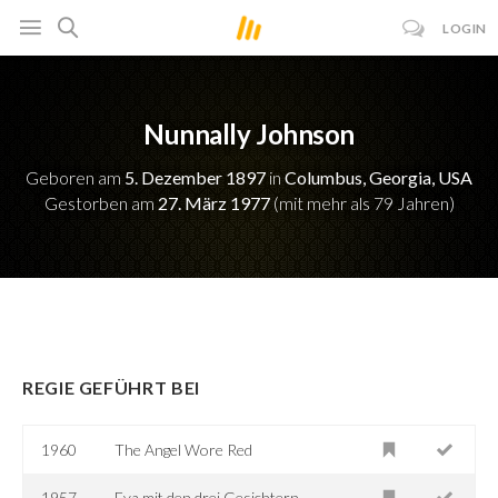
LOGIN
Nunnally Johnson
Geboren am
5. Dezember 1897
in
Columbus, Georgia, USA
Gestorben am
27. März 1977
(mit mehr als 79 Jahren)
REGIE GEFÜHRT BEI
1960
The Angel Wore Red
1957
Eva mit den drei Gesichtern