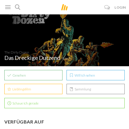
LOGIN
The Dirty Dozen
Das Dreckige Dutzend
(1967)
Gesehen
Will ich sehen
Lieblingsfilm
Sammlung
Schaue ich gerade
VERFÜGBAR AUF