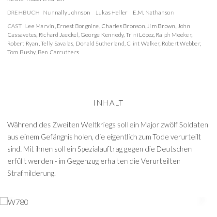
DREHBUCH
Nunnally Johnson
Lukas Heller
E.M. Nathanson
CAST
Lee Marvin
,
Ernest Borgnine
,
Charles Bronson
,
Jim Brown
,
John
Cassavetes
,
Richard Jaeckel
,
George Kennedy
,
Trini López
,
Ralph Meeker
,
Robert Ryan
,
Telly Savalas
,
Donald Sutherland
,
Clint Walker
,
Robert Webber
,
Tom Busby
,
Ben Carruthers
INHALT
Während des Zweiten Weltkriegs soll ein Major zwölf Soldaten
aus einem Gefängnis holen, die eigentlich zum Tode verurteilt
sind. Mit ihnen soll ein Spezialauftrag gegen die Deutschen
erfüllt werden - im Gegenzug erhalten die Verurteilten
Strafmilderung.