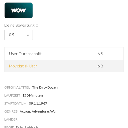
Deine Bewertung: 0
0.5
User Durchschnitt
6.8
Moviebreak User
6.8
ORIGINAL TITEL
The Dirty Dozen
LAUFZEIT
150 Minuten
STARTDATUM
09.11.1967
GENRES
Action, Adventure, War
LÄNDER
REGIE
Robert Aldrich