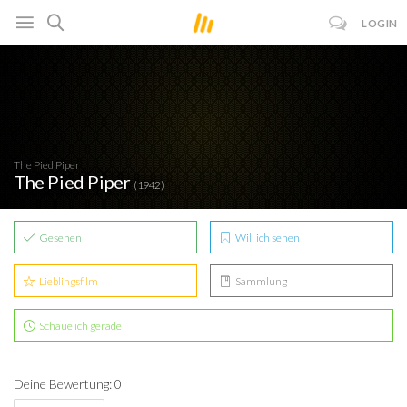
LOGIN
The Pied Piper
The Pied Piper
(1942)
Gesehen
Will ich sehen
Lieblingsfilm
Sammlung
Schaue ich gerade
Deine Bewertung: 0