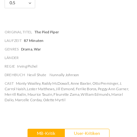
0.5
ORIGINAL TITEL
The Pied Piper
LAUFZEIT
87 Minuten
GENRES
Drama, War
LÄNDER
REGIE
Irving Pichel
DREHBUCH
Nevil Shute
Nunnally Johnson
CAST
Monty Woolley
,
Roddy McDowall
,
Anne Baxter
,
Otto Preminger
,
J.
Carrol Naish
,
Lester Matthews
,
Jill Esmond
,
Ferike Boros
,
Peggy Ann Garner
,
Merrill Rodin
,
Maurice Tauzin
,
Fleurette Zama
,
William Edmunds
,
Marcel
Dalio
,
Marcelle Corday
,
Odette Myrtil
MB-Kritik
User-Kritiken