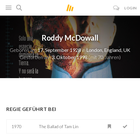
LOGIN
Roddy McDowall
Geboren am
17. September 1928
in
London, England, UK
Gestorben am
3. Oktober 1998
(mit 70 Jahren)
REGIE GEFÜHRT BEI
1970
The Ballad of Tam Lin