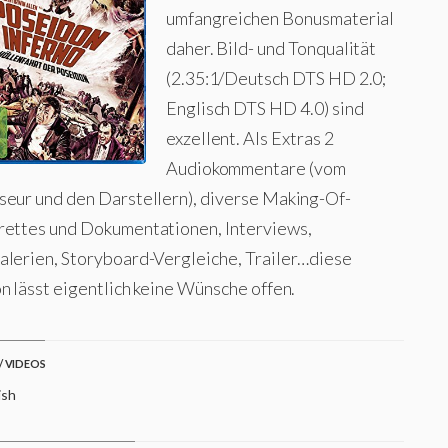
umfangreichen Bonusmaterial
daher. Bild- und Tonqualität
(2.35:1/Deutsch DTS HD 2.0;
Englisch DTS HD 4.0) sind
exzellent. Als Extras 2
Audiokommentare (vom
seur und den Darstellern), diverse Making-Of-
rettes und Dokumentationen, Interviews,
alerien, Storyboard-Vergleiche, Trailer…diese
n lässt eigentlich keine Wünsche offen.
/ VIDEOS
ish