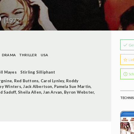
o
(1972)
Ge
DRAMA
THRILLER
USA
Lie
ll Mayes
Stirling Silliphant
Sch
rgnine
,
Red Buttons
,
Carol Lynley
,
Roddy
ey Winters
,
Jack Albertson
,
Pamela Sue Martin
,
d Sadoff
,
Sheila Allen
,
Jan Arvan
,
Byron Webster
,
TECHNIS