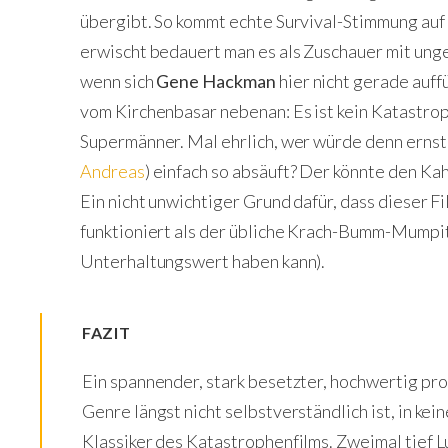
übergibt. So kommt echte Survival-Stimmung auf 
erwischt bedauert man es als Zuschauer mit ung
wenn sich
Gene Hackman
hier nicht gerade auff
vom Kirchenbasar nebenan: Es ist kein Katastr
Supermänner. Mal ehrlich, wer würde denn ernst
Andreas
) einfach so absäuft? Der könnte den Kah
Ein nicht unwichtiger Grund dafür, dass dieser F
funktioniert als der übliche Krach-Bumm-Mumpit
Unterhaltungswert haben kann).
FAZIT
Ein spannender, stark besetzter, hochwertig pro
Genre längst nicht selbstverständlich ist, in ke
Klassiker des Katastrophenfilms. Zweimal tief L