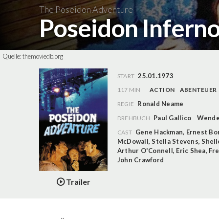
The Poseidon Adventure
Poseidon Infern
Quelle:
themoviedb.org
25.01.1973
START
117 MIN
ACTION
ABENTEUER
Ronald Neame
REGIE
Paul Gallico
Wende
DREHBUCH
Gene Hackman
,
Ernest Bo
CAST
McDowall
,
Stella Stevens
,
Shell
Arthur O'Connell
,
Eric Shea
,
Fre
John Crawford
Trailer