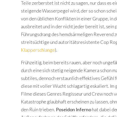
Teile zerberstet ist nicht zu sagen, nur dass es 
steigende Wasserpegel wird, der so schon sche
von den üblichen Konflikten in einer Gruppe, in 
ausbreitet und in der nicht jeder bereit ist, sei
Führungsdrang des hemdsärmeligen Reverend zur
streitsüchtige und autoritätsresistente Cop Rog
Klapperschlange
).
Frühzeitig, beim bereits rauen, aber noch ungef
durch eine sich stetig neigende Kamera schon m
subtiles, dennoch erstaunlich effektives Gefühl f
diese mit voller Wucht schlagartig eskaliert. Im
Filme dieses Genres Regisseur und Crew noch v
Katastrophe glaubhaft erscheinen zu lassen, oh
den Ruin trieben.
Poseidon Inferno
hat dabei de