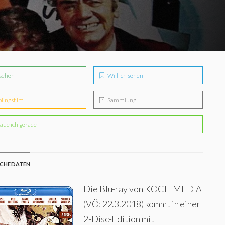
sehen
Will ich sehen
blingsfilm
Sammlung
aue ich gerade
CHE DATEN
Die Blu-ray von KOCH MEDIA
(VÖ: 22.3.2018) kommt in einer
2-Disc-Edition mit