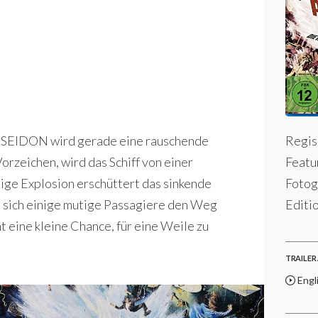
Regis
POSEIDON wird gerade eine rauschende
Featu
Vorzeichen, wird das Schiff von einer
Fotog
tige Explosion erschüttert das sinkende
Editio
 sich einige mutige Passagiere den Weg
t eine kleine Chance, für eine Weile zu
TRAILER 
Engl