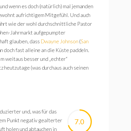
und wenn es doch (natürlich) mal jemanden
ewohnt aufrichtigem Mitgefühl. Und auch
ührt wie der wohl durchschnittliche Pastor
ophen-Jahrmarkt aufgepumpter
haft glauben, dass
Dwayne Johnson
(
San
n doch fast alleine an die Küste paddeln.
ilm weitaus besser und „echter“
z heutzutage (was durchaus auch seinen
duzierter und, was für das
inem Punkt negativ gealterter
7.0
uft holen und abtauchen in