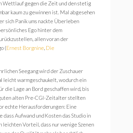
ein Wettlauf gegen die Zeit und den stetig
inbar kaum zu gewinnen ist. Mal abgesehen
der sich Panik ums nackte Überleben
n persönliches Ego hinter dem
ückzustellen, allen voran der
o (
Ernest Borgnine
,
Die
ährlichen Seegang wird der Zuschauer
al leicht warmgeschaukelt, wodurch ein
ür die Lage an Bord geschaffen wird, bis
 guten alten Pre-CGI-Zeitalter stellten
or echte Herausforderungen: Eine
ne dass Aufwand und Kosten das Studio in
n leichten Vorteil, dass nur wenige Szenen