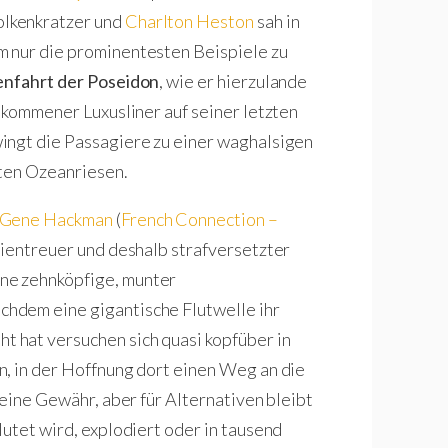
lkenkratzer und
Charlton Heston
sah in
m nur die prominentesten Beispiele zu
enfahrt der Poseidon
, wie er hierzulande
ekommener Luxusliner auf seiner letzten
ingt die Passagiere zu einer waghalsigen
eten Ozeanriesen.
Gene Hackman
(
French Connection –
inientreuer und deshalb strafversetzter
ne zehnköpfige, munter
hdem eine gigantische Flutwelle ihr
 hat versuchen sich quasi kopfüber in
, in der Hoffnung dort einen Weg an die
keine Gewähr, aber für Alternativen bleibt
utet wird, explodiert oder in tausend