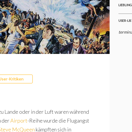
LIEBLIN
USER-LI
termina
User-Kritiken
 zu Lande oder in der Luft waren während
n der
Airport
-Reihe wurde die Flugangst
Steve McQueen
kämpften sich in