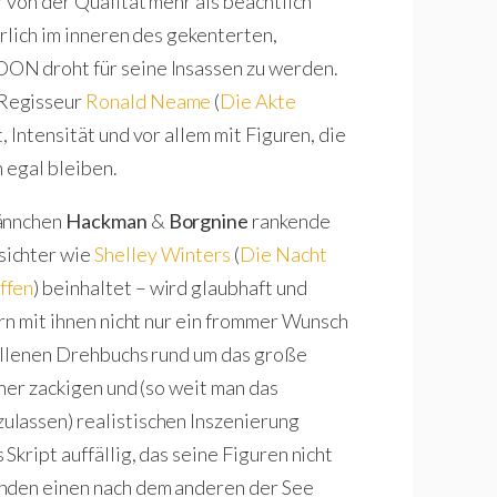
 von der Qualität mehr als beachtlich
ürlich im inneren des gekenterten,
ON droht für seine Insassen zu werden.
 Regisseur
Ronald Neame
(
Die Akte
, Intensität und vor allem mit Figuren, die
h egal bleiben.
Männchen
Hackman
&
Borgnine
rankende
sichter wie
Shelley Winters
(
Die Nacht
ffen
) beinhaltet – wird glaubhaft und
rn mit ihnen nicht nur ein frommer Wunsch
fallenen Drehbuchs rund um das große
ner zackigen und (so weit man das
lassen) realistischen Inszenierung
kript auffällig, das seine Figuren nicht
änden einen nach dem anderen der See