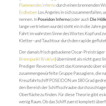
Flammendes Inferno
durch einen brennenden Wo
Erdbeben
Los Angeles in sich zusammenfallen, u
nennen. In
Poseidon Inferno
(oder auch
Die Höll
lange vertrieben wurde) steht ein in die Jahre g
Fahrt im wahrsten Sinne des Wortes Kopf und zw
Kletter- und Tauchtour durch den rapide geflut
Der damals frisch gebackene Oscar-Preisträger
Brennpunkt Broklyn
) übernimmt als nicht ganz l
Prediger Reverend Scott das Kommando über ei
zusammengewürfelte Gruppe Passagiere, die nac
Kreuzfahrtschiff POSEIDON um 180 Grad gedreht
den Bereich der Schiffsschraube durchzuschlagen
Oberfläche zu finden. Für diese Theorie gibt es 
wenig Raum. Ob das Schiff zuerst komplett überfl