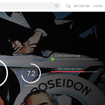
BEITRETEN
LOGIN
0
· Deine Bewertung
7.2 · Moviebreak User
7.2
Sehenswert