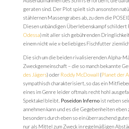
Außenaufnahmen des Schiffs erfordern, die dafür
geraten sind. Der Plot spielt sich ansonsten nat
stählernen Massengrabes ab, zu dem die POSEID
Diesen unbändigen Überlebenskampf schildert
Odessa
) mit aller sich gebührenden Dringlichkeit
einem nicht wie x-beliebiges Fischfutter ziemlic
Die sich um die beiden rivalisierenden Alpha-
Zweckgemeinschaft – die so manch bekannte Ge
des Jägers
) oder
Roddy McDowall
(
Planet der A
sympathisch charakterisiert, so das ein Mitfiebe
eines im Genre leider oftmals recht hohl ausge
Spektakel bleibt.
Poseidon Inferno
ist neben sei
annehmen kann und es die Gegebenheiten eben zu
besonders durch eben so ein überraschend gutes S
nur als Mittel zum Zweck in regelmäßigen Abst