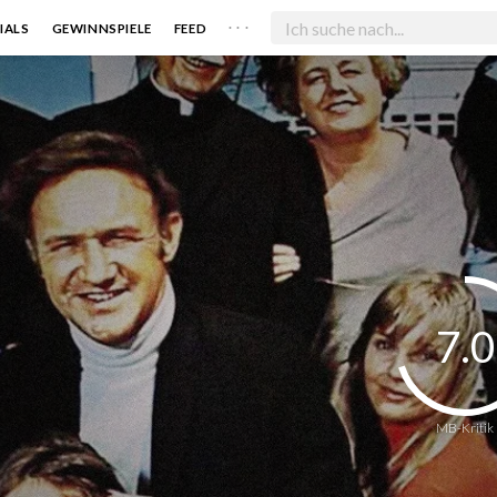
. . .
IALS
GEWINNSPIELE
FEED
7.0
MB-Kritik