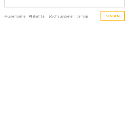
@username
#Filmtitel
$Schauspieler
:emoji