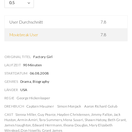
0.5
User Durchschnitt
7.8
Moviebreak User
7.8
ORIGINAL TITEL
Factory Girl
LAUFZEIT
90 Minuten
STARTDATUM
06.08.2008
GENRES
Drama, Biography
LÄNDER
USA
REGIE
George Hickenlooper
DREHBUCH
Captain Mauzner
Simon Monjack
Aaron Richard Golub
CAST
Sienna Miller
,
Guy Pearce
,
Hayden Christensen
,
Jimmy Fallon
,
Jack
Huston
,
Armin Amiri
,
Tara Summers
,
Mena Suvari
,
Shawn Hatosy
,
Beth Grant
,
James Naughton
,
Edward Herrmann
,
Illeana Douglas
,
Mary Elizabeth
Winstead
,
Don Novello
,
Grant James