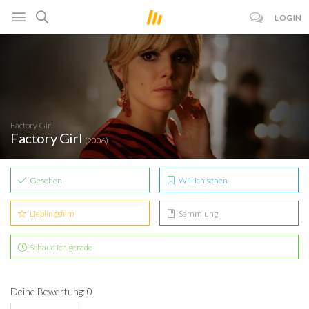
LOGIN
Factory Girl
Factory Girl
(2006)
Gesehen
Will ich sehen
Lieblingsfilm
Sammlung
Schaue ich gerade
Deine Bewertung: 0