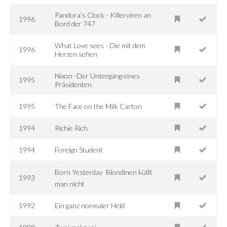
Pandora's Clock - Killerviren an
1996
Bord der 747
What Love sees - Die mit dem
1996
Herzen sehen
Nixon -Der Untergang eines
1995
Präsidenten
1995
The Face on the Milk Carton
1994
Richie Rich
1994
Foreign Student
Born Yesterday  Blondinen küßt
1993
man nicht
1992
Ein ganz normaler Held