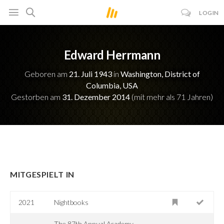
LOGIN
Edward Herrmann
Geboren am
21. Juli 1943
in
Washington, District of
Columbia, USA
Gestorben am
31. Dezember 2014
(mit mehr als 71 Jahren)
MITGESPIELT IN
2021
Nightbooks
The 87th Annual Academy