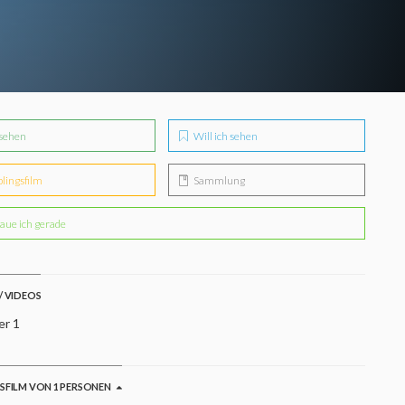
sehen
Will ich sehen
blingsfilm
Sammlung
aue ich gerade
/ VIDEOS
er 1
GSFILM VON 1 PERSONEN