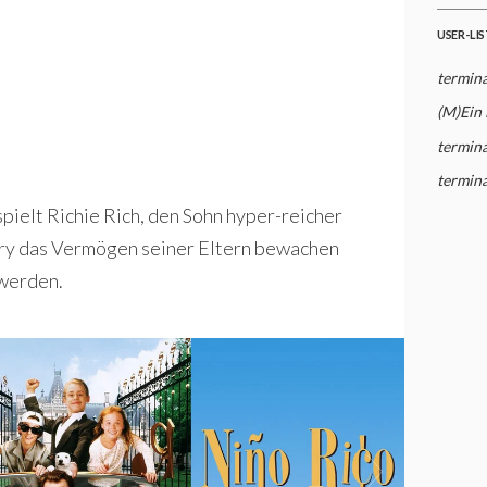
USER-LI
termina
(M)Ein
termina
termina
pielt Richie Rich, den Sohn hyper-reicher
ury das Vermögen seiner Eltern bewachen
 werden.