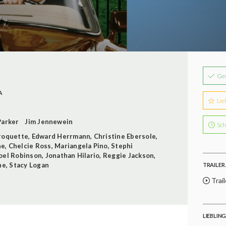
Ge
A
Lie
Parker
Jim Jennewein
Sch
roquette
,
Edward Herrmann
,
Christine Ebersole
,
ne
,
Chelcie Ross
,
Mariangela Pino
,
Stephi
oel Robinson
,
Jonathan Hilario
,
Reggie Jackson
,
ne
,
Stacy Logan
TRAILER 
Trail
LIEBLIN