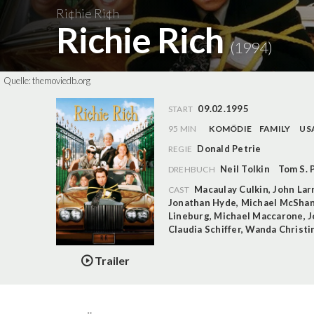
Ri¢hie Ri¢h
Richie Rich
(1994)
Quelle:
themoviedb.org
09.02.1995
START
95 MIN
KOMÖDIE
FAMILY
US
Donald Petrie
REGIE
Neil Tolkin
Tom S. 
DREHBUCH
Macaulay Culkin
,
John Lar
CAST
Jonathan Hyde
,
Michael McSha
Lineburg
,
Michael Maccarone
,
J
Claudia Schiffer
,
Wanda Christi
Trailer