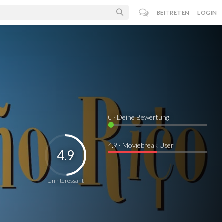
BEITRETEN
LOGIN
0
· Deine Bewertung
4.9 · Moviebreak User
4.9
Uninteressant