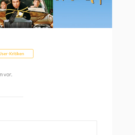
User-Kritiken
m vor.