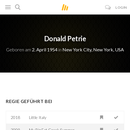
LOGIN
Donald Petrie
Geboren am
2. April 1954
in
New York City, New York, USA
REGIE GEFÜHRT BEI
2018
Little Italy
2009
My Big Fat Greek Summer