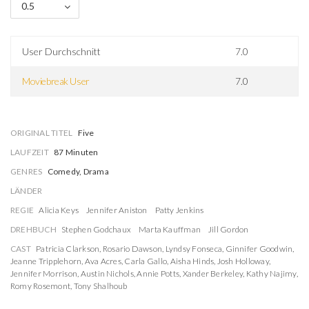
0.5
User Durchschnitt
7.0
Moviebreak User
7.0
ORIGINAL TITEL
Five
LAUFZEIT
87 Minuten
GENRES
Comedy, Drama
LÄNDER
REGIE
Alicia Keys
Jennifer Aniston
Patty Jenkins
DREHBUCH
Stephen Godchaux
Marta Kauffman
Jill Gordon
CAST
Patricia Clarkson
,
Rosario Dawson
,
Lyndsy Fonseca
,
Ginnifer Goodwin
,
Jeanne Tripplehorn
,
Ava Acres
,
Carla Gallo
,
Aisha Hinds
,
Josh Holloway
,
Jennifer Morrison
,
Austin Nichols
,
Annie Potts
,
Xander Berkeley
,
Kathy Najimy
,
Romy Rosemont
,
Tony Shalhoub