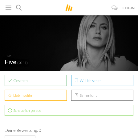
LOGIN
Five
Five
(2011)
Gesehen
Will ich sehen
Lieblingsfilm
Sammlung
Schaue ich gerade
Deine Bewertung: 0