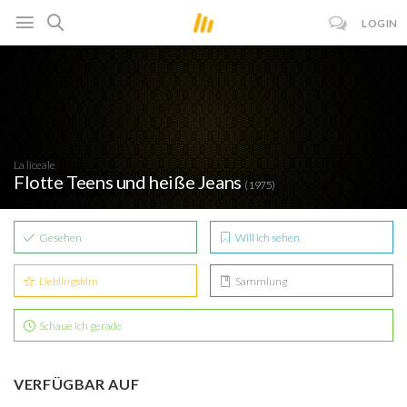
LOGIN
La liceale
Flotte Teens und heiße Jeans
(1975)
Gesehen
Will ich sehen
Lieblingsfilm
Sammlung
Schaue ich gerade
VERFÜGBAR AUF