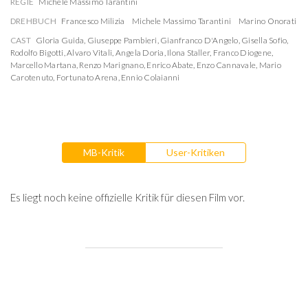
REGIE
Michele Massimo Tarantini
DREHBUCH
Francesco Milizia
Michele Massimo Tarantini
Marino Onorati
CAST
Gloria Guida
,
Giuseppe Pambieri
,
Gianfranco D'Angelo
,
Gisella Sofio
,
Rodolfo Bigotti
,
Alvaro Vitali
,
Angela Doria
,
Ilona Staller
,
Franco Diogene
,
Marcello Martana
,
Renzo Marignano
,
Enrico Abate
,
Enzo Cannavale
,
Mario
Carotenuto
,
Fortunato Arena
,
Ennio Colaianni
MB-Kritik
User-Kritiken
Es liegt noch keine offizielle Kritik für diesen Film vor.