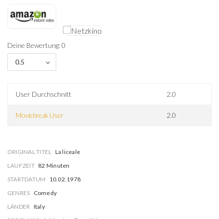
Deine Bewertung: 0
0.5
User Durchschnitt
2.0
Moviebreak User
2.0
ORIGINAL TITEL
La liceale
LAUFZEIT
82 Minuten
STARTDATUM
10.02.1978
GENRES
Comedy
LÄNDER
Italy