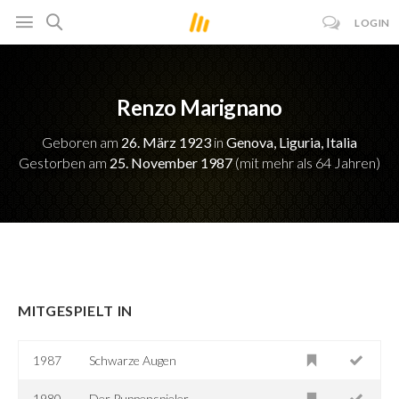
LOGIN
Renzo Marignano
Geboren am
26. März 1923
in
Genova, Liguria, Italia
Gestorben am
25. November 1987
(mit mehr als 64 Jahren)
MITGESPIELT IN
1987
Schwarze Augen
1980
Der Puppenspieler