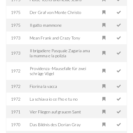
1975
Der Graf von Monte Christo
1975
Il gatto mammone
1973
Mean Frank and Crazy Tony
Il brigadiere Pasquale Zagaria ama
1973
la mamma e la polizia
Providenza -Mausefalle für zwei
1972
schräge Vögel
1972
Fiorina la vacca
1972
La schiava io ce l'ho e tu no
1971
Vier Fliegen auf grauem Samt
1970
Das Bildnis des Dorian Gray