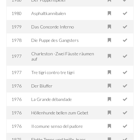
1980
Asphaltkannibalen
1979
Das Concorde Inferno
1978
Die Puppe des Gangsters
Charleston -Zwei Fäuste räumen
1977
auf
1977
Tre tigri contro tre tigri
1976
Der Bluffer
1976
La Grande débandade
1976
Höllenhunde bellen zum Gebet
1976
Il comune senso del pudore
1975
Flotte Teens und heiße Jeans