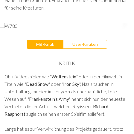
Pläne mit den Soldaten. Er braucht frisches Menschenmaterial
für seine Kreaturen...
MB-Kritik
User-Kritiken
KRITIK
Ob in Videospielen wie "
Wolfenstein
" oder in der Filmwelt in
Titeln wie "
Dead Snow
" oder "
Iron Sky
", Nazis tauchen in
Unterhaltungsmedien immer gern als übernatürliche, tote
Wesen auf. "
Frankenstein's Army
" nennt sich nun der neueste
Vertreter dieser Art, mit welchem Regisseur
Richard
Raaphorst
zugleich seinen ersten Spielfilm abliefert.
Lange hat es zur Verwirklichung des Projekts gedauert, trotz