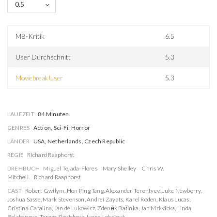
0.5
MB-Kritik
6.5
User Durchschnitt
5.3
Moviebreak User
5.3
LAUFZEIT
84 Minuten
GENRES
Action, Sci-Fi, Horror
LÄNDER
USA, Netherlands, Czech Republic
REGIE
Richard Raaphorst
DREHBUCH
Miguel Tejada-Flores
Mary Shelley
Chris W.
Mitchell
Richard Raaphorst
CAST
Robert Gwilym
,
Hon Ping Tang
,
Alexander Terentyev
,
Luke Newberry
,
Joshua Sasse
,
Mark Stevenson
,
Andrei Zayats
,
Karel Roden
,
Klaus Lucas
,
Cristina Catalina
,
Jan de Lukowicz
,
Zdeněk Bařinka
,
Jan Mrkvicka
,
Linda
Balabanova
,
Tereza Slavickova
,
Ivana Lokajová