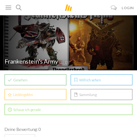
LOGIN
Frankenstein's Army
(2013)
Gesehen
Will ich sehen
Lieblingsfilm
Sammlung
Schaue ich gerade
Deine Bewertung: 0