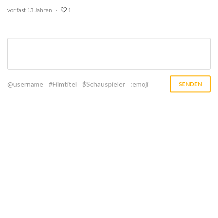
vor fast 13 Jahren
1
@username
#Filmtitel
$Schauspieler
:emoji