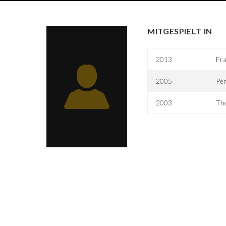
MITGESPIELT IN
2013
Fr
2005
Per
2003
Th