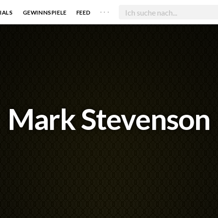
. . .
IALS
GEWINNSPIELE
FEED
Mark Stevenson