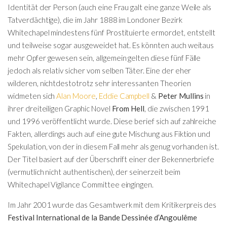
Identität der Person (auch eine Frau galt eine ganze Weile als
Tatverdächtige), die im Jahr 1888 im Londoner Bezirk
Whitechapel mindestens fünf Prostituierte ermordet, entstellt
und teilweise sogar ausgeweidet hat. Es könnten auch weitaus
mehr Opfer gewesen sein, allgemein gelten diese fünf Fälle
jedoch als relativ sicher vom selben Täter. Eine der eher
wilderen, nichtdestotrotz sehr interessanten Theorien
widmeten sich
Alan Moore
,
Eddie Campbell
&
Peter Mullins
in
ihrer dreiteiligen Graphic Novel
From Hell
, die zwischen 1991
und 1996 veröffentlicht wurde. Diese berief sich auf zahlreiche
Fakten, allerdings auch auf eine gute Mischung aus Fiktion und
Spekulation, von der in diesem Fall mehr als genug vorhanden ist.
Der Titel basiert auf der Überschrift einer der Bekennerbriefe
(vermutlich nicht authentischen), der seinerzeit beim
Whitechapel Vigilance Committee eingingen.
Im Jahr 2001 wurde das Gesamtwerk mit dem Kritikerpreis des
Festival International de la Bande Dessinée d’Angoulême