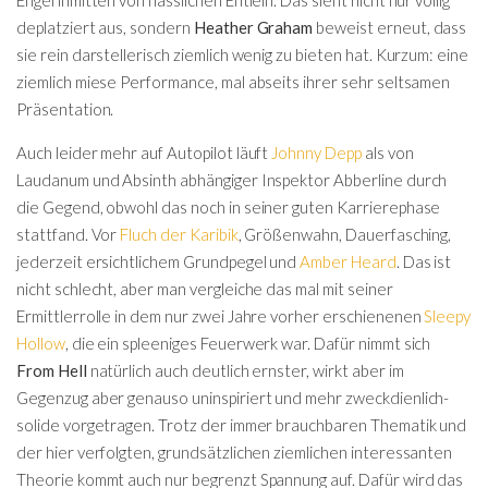
deplatziert aus, sondern
Heather Graham
beweist erneut, dass
sie rein darstellerisch ziemlich wenig zu bieten hat. Kurzum: eine
ziemlich miese Performance, mal abseits ihrer sehr seltsamen
Präsentation.
Auch leider mehr auf Autopilot läuft
Johnny Depp
als von
Laudanum und Absinth abhängiger Inspektor Abberline durch
die Gegend, obwohl das noch in seiner guten Karrierephase
stattfand. Vor
Fluch der Karibik
, Größenwahn, Dauerfasching,
jederzeit ersichtlichem Grundpegel und
Amber Heard
. Das ist
nicht schlecht, aber man vergleiche das mal mit seiner
Ermittlerrolle in dem nur zwei Jahre vorher erschienenen
Sleepy
Hollow
, die ein spleeniges Feuerwerk war. Dafür nimmt sich
From Hell
natürlich auch deutlich ernster, wirkt aber im
Gegenzug aber genauso uninspiriert und mehr zweckdienlich-
solide vorgetragen. Trotz der immer brauchbaren Thematik und
der hier verfolgten, grundsätzlichen ziemlichen interessanten
Theorie kommt auch nur begrenzt Spannung auf. Dafür wird das