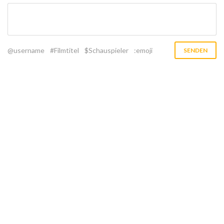
@username
#Filmtitel
$Schauspieler
:emoji