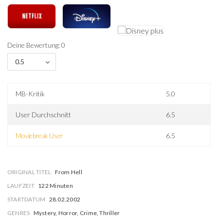
Deine Bewertung: 0
0.5
MB-Kritik
5.0
User Durchschnitt
6.5
Moviebreak User
6.5
ORIGINAL TITEL
From Hell
LAUFZEIT
122 Minuten
STARTDATUM
28.02.2002
GENRES
Mystery, Horror, Crime, Thriller