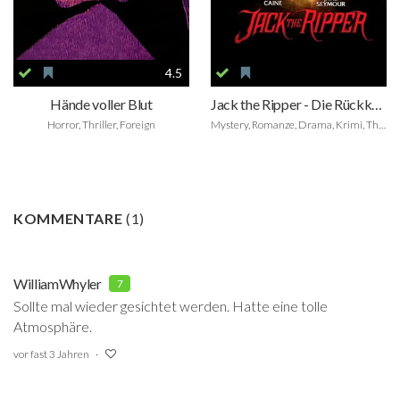
4.5
Hände voller Blut
Jack the Ripper - Die Rückkehr
Horror, Thriller, Foreign
Mystery, Romanze, Drama, Krimi, Thriller
KOMMENTARE
(
1
)
WilliamWhyler
7
Sollte mal wieder gesichtet werden. Hatte eine tolle
Atmosphäre.
vor fast 3 Jahren