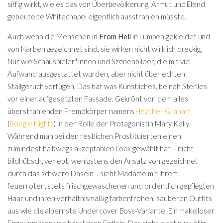
siffig wirkt, wie es das von Überbevölkerung, Armut und Elend
gebeutelte Whitechapel eigentlich ausstrahlen müsste.
Auch wenn die Menschen in
From Hell
in Lumpen gekleidet und
von Narben gezeichnet sind, sie wirken nicht wirklich dreckig.
Nur wie Schauspieler*innen und Szenenbilder, die mit viel
Aufwand ausgestattet wurden, aber nicht über echten
Stallgeruch verfügen. Das hat was Künstliches, beinah Steriles
vor einer aufgesetzten Fassade. Gekrönt von dem alles
überstrahlenden Fremdkörper namens
Heather Graham
(
Boogie Nights
) in der Rolle der Protagonistin Mary Kelly.
Während man bei den restlichen Prostituierten einen
zumindest halbwegs akzeptablen Look gewählt hat – nicht
bildhübsch, verlebt, wenigstens den Ansatz von gezeichnet
durch das schwere Dasein -, sieht Madame mit ihrem
feuerroten, stets frischgewaschenen und ordentlich gepflegten
Haar und ihren verhältnismäßig farbenfrohen, sauberen Outfits
aus wie die albernste Undercover Boss-Variante. Ein makelloser
Engel inmitten von hässlichen Entlein. Das sieht nicht nur völlig