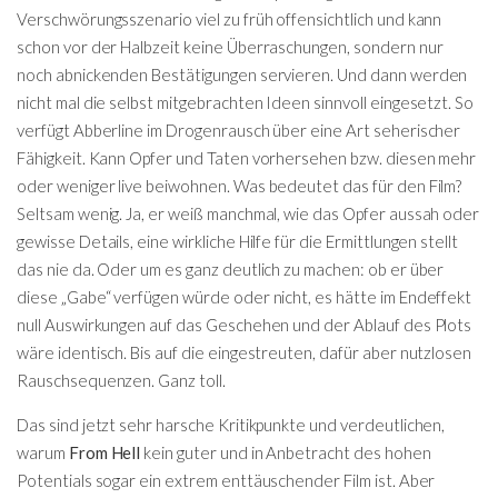
Verschwörungsszenario viel zu früh offensichtlich und kann
schon vor der Halbzeit keine Überraschungen, sondern nur
noch abnickenden Bestätigungen servieren. Und dann werden
nicht mal die selbst mitgebrachten Ideen sinnvoll eingesetzt. So
verfügt Abberline im Drogenrausch über eine Art seherischer
Fähigkeit. Kann Opfer und Taten vorhersehen bzw. diesen mehr
oder weniger live beiwohnen. Was bedeutet das für den Film?
Seltsam wenig. Ja, er weiß manchmal, wie das Opfer aussah oder
gewisse Details, eine wirkliche Hilfe für die Ermittlungen stellt
das nie da. Oder um es ganz deutlich zu machen: ob er über
diese „Gabe“ verfügen würde oder nicht, es hätte im Endeffekt
null Auswirkungen auf das Geschehen und der Ablauf des Plots
wäre identisch. Bis auf die eingestreuten, dafür aber nutzlosen
Rauschsequenzen. Ganz toll.
Das sind jetzt sehr harsche Kritikpunkte und verdeutlichen,
warum
From Hell
kein guter und in Anbetracht des hohen
Potentials sogar ein extrem enttäuschender Film ist. Aber