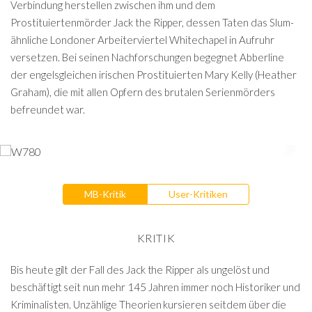
Verbindung herstellen zwischen ihm und dem
Prostituiertenmörder Jack the Ripper, dessen Taten das Slum-
ähnliche Londoner Arbeiterviertel Whitechapel in Aufruhr
versetzen. Bei seinen Nachforschungen begegnet Abberline
der engelsgleichen irischen Prostituierten Mary Kelly (Heather
Graham), die mit allen Opfern des brutalen Serienmörders
befreundet war.
MB-Kritik
User-Kritiken
KRITIK
Bis heute gilt der Fall des Jack the Ripper als ungelöst und
beschäftigt seit nun mehr 145 Jahren immer noch Historiker und
Kriminalisten. Unzählige Theorien kursieren seitdem über die