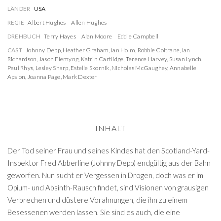
LÄNDER
USA
REGIE
Albert Hughes
Allen Hughes
DREHBUCH
Terry Hayes
Alan Moore
Eddie Campbell
CAST
Johnny Depp
,
Heather Graham
,
Ian Holm
,
Robbie Coltrane
,
Ian
Richardson
,
Jason Flemyng
,
Katrin Cartlidge
,
Terence Harvey
,
Susan Lynch
,
Paul Rhys
,
Lesley Sharp
,
Estelle Skornik
,
Nicholas McGaughey
,
Annabelle
Apsion
,
Joanna Page
,
Mark Dexter
INHALT
Der Tod seiner Frau und seines Kindes hat den Scotland-Yard-
Inspektor Fred Abberline (Johnny Depp) endgültig aus der Bahn
geworfen. Nun sucht er Vergessen in Drogen, doch was er im
Opium- und Absinth-Rausch findet, sind Visionen von grausigen
Verbrechen und düstere Vorahnungen, die ihn zu einem
Besessenen werden lassen. Sie sind es auch, die eine