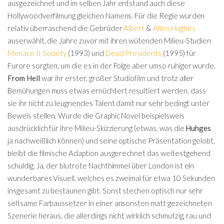
ausgezeichnet und im selben Jahr entstand auch diese
Hollywoodverfilmung gleichen Namens. Für die Regie wurden
relativ überraschend die Gebrüder
Albert
&
Allen Hughes
auserwählt, die Jahre zuvor mit ihren wütenden Milieu-Studien
Menace II Society
(1993) und
Dead Presidents
(1995) für
Furore sorgten, um die es in der Folge aber umso ruhiger wurde.
From Hell
war ihr erster, großer Studiofilm und trotz aller
Bemühungen muss etwas ernüchtert resultiert werden, dass
sie ihr nicht zu leugnendes Talent damit nur sehr bedingt unter
Beweis stellen. Wurde die Graphic Novel beispielsweis
ausdrücklich für ihre Milieu-Skizzierung (etwas, was die
Huhges
ja nachweißlich können) und seine optische Präsentation gelobt,
bleibt die filmische Adaption ausgerechnet das weitestgehend
schuldig. Ja, der blutrote Nachthimmel über London ist ein
wunderbares Visuell, welches es zweimal für etwa 10 Sekunden
insgesamt zu bestaunen gibt. Sonst stechen optisch nur sehr
seltsame Farbaussetzer in einer ansonsten matt gezeichneten
Szenerie heraus, die allerdings nicht wirklich schmutzig, rau und