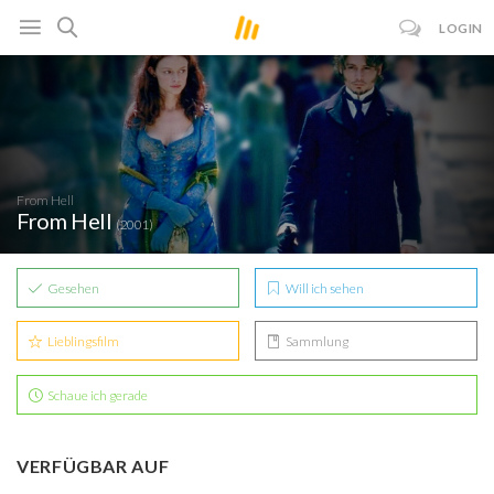
LOGIN
From Hell
From Hell
(2001)
Gesehen
Will ich sehen
Lieblingsfilm
Sammlung
Schaue ich gerade
VERFÜGBAR AUF