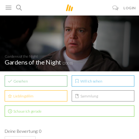
LOGIN
Gardens of the Night
Gardens of the Night
(2008)
Gesehen
Will ich sehen
Lieblingsfilm
Sammlung
Schaue ich gerade
Deine Bewertung: 0