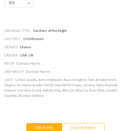
0.5
ORIGINAL TITEL
Gardens of the Night
LAUFZEIT
110 Minuten
GENRES
Drama
LÄNDER
USA, UK
REGIE
Damian Harris
DREHBUCH
Damian Harris
CAST
Gillian Jacobs
,
John Malkovich
,
Ryan Simpkins
,
Tom Arnold
,
Kevin
Zegers
,
Jermaine Scooter Smith
,
Harold Perrineau
,
Jeremy Sisto
,
Raynold
Gideon
,
Cornelia Guest
,
Natalie May
,
Ben Lin
,
Alice Lo
,
Evan Ross
,
Landall
Goolsby
,
Shontae Saldana
MB-Kritik
User-Kritiken