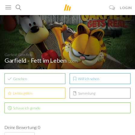
LOGIN
Garfield Gets Real
Garfield - Fett im Leben
(2007)
Gesehen
Will ich sehen
Lieblingsfilm
Sammlung
Schaue ich gerade
Deine Bewertung: 0