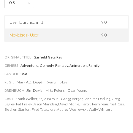
0.5
User Durchschnitt
9.0
Moviebreak User
9.0
ORIGINAL TITEL
Garfield Gets Real
GENRES
Adventure, Comedy, Fantasy, Animation, Family
LÄNDER
USA
REGIE
Mark A.Z. Dippé
Kyung Ho Lee
DREHBUCH
Jim Davis
Mike Peters
Dean Young
CAST
Frank Welker
,
Rajia Baroudi
,
Gregg Berger
,
Jennifer Darling
,
Greg
Eagles
,
Pat Fraley
,
Jason Marsden
,
David Michie
,
Harold Perrineau
,
Neil Ross
,
Stephen Stanton
,
Fred Tatasciore
,
Audrey Wasilewski
,
Wally Wingert