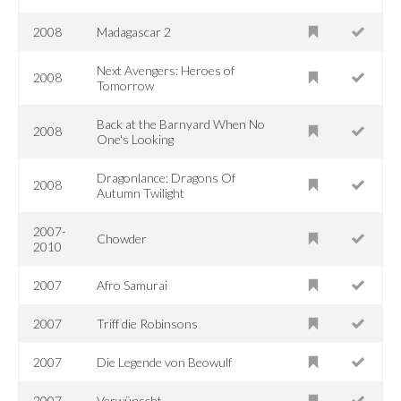
2008
Madagascar 2
Next Avengers: Heroes of
2008
Tomorrow
Back at the Barnyard When No
2008
One's Looking
Dragonlance: Dragons Of
2008
Autumn Twilight
2007-
Chowder
2010
2007
Afro Samurai
2007
Triff die Robinsons
2007
Die Legende von Beowulf
2007
Verwünscht