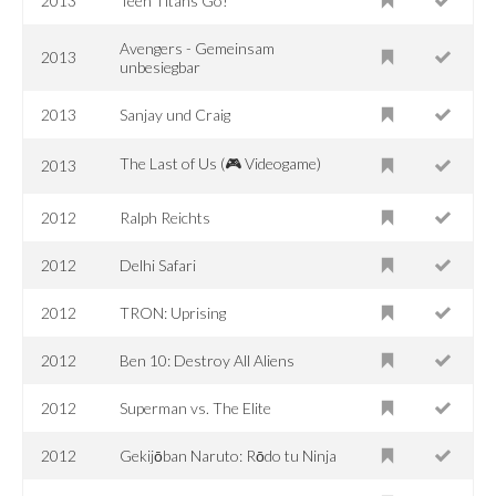
2013
Teen Titans Go!
Avengers - Gemeinsam
2013
unbesiegbar
2013
Sanjay und Craig
The Last of Us (🎮 Videogame)
2013
2012
Ralph Reichts
2012
Delhi Safari
2012
TRON: Uprising
2012
Ben 10: Destroy All Aliens
2012
Superman vs. The Elite
2012
Gekijōban Naruto: Rōdo tu Ninja