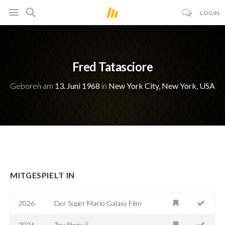
LOGIN
Fred Tatasciore
Geboren am
13. Juni 1968
in
New York City, New York, USA
MITGESPIELT IN
2026
Der Super Mario Galaxy Film
2026
Toy Story 5