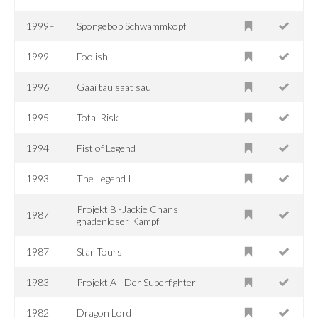
1999–
Spongebob Schwammkopf
1999
Foolish
1996
Gaai tau saat sau
1995
Total Risk
1994
Fist of Legend
1993
The Legend II
Projekt B -Jackie Chans
1987
gnadenloser Kampf
1987
Star Tours
1983
Projekt A - Der Superfighter
1982
Dragon Lord