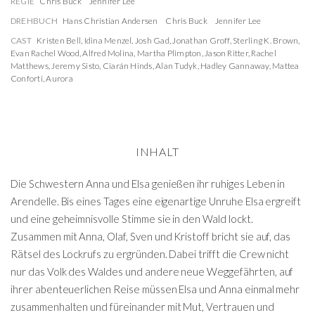
REGIE
Chris Buck
Jennifer Lee
DREHBUCH
Hans Christian Andersen
Chris Buck
Jennifer Lee
CAST
Kristen Bell
,
Idina Menzel
,
Josh Gad
,
Jonathan Groff
,
Sterling K. Brown
,
Evan Rachel Wood
,
Alfred Molina
,
Martha Plimpton
,
Jason Ritter
,
Rachel
Matthews
,
Jeremy Sisto
,
Ciarán Hinds
,
Alan Tudyk
,
Hadley Gannaway
,
Mattea
Conforti
,
Aurora
INHALT
Die Schwestern Anna und Elsa genießen ihr ruhiges Leben in
Arendelle. Bis eines Tages eine eigenartige Unruhe Elsa ergreift
und eine geheimnisvolle Stimme sie in den Wald lockt.
Zusammen mit Anna, Olaf, Sven und Kristoff bricht sie auf, das
Rätsel des Lockrufs zu ergründen. Dabei trifft die Crew nicht
nur das Volk des Waldes und andere neue Weggefährten, auf
ihrer abenteuerlichen Reise müssen Elsa und Anna einmal mehr
zusammenhalten und füreinander mit Mut, Vertrauen und