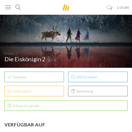
LOGIN
Frozen 2
Die Eiskönigin 2
(2019)
Gesehen
Will ich sehen
Lieblingsfilm
Sammlung
Schaue ich gerade
VERFÜGBAR AUF