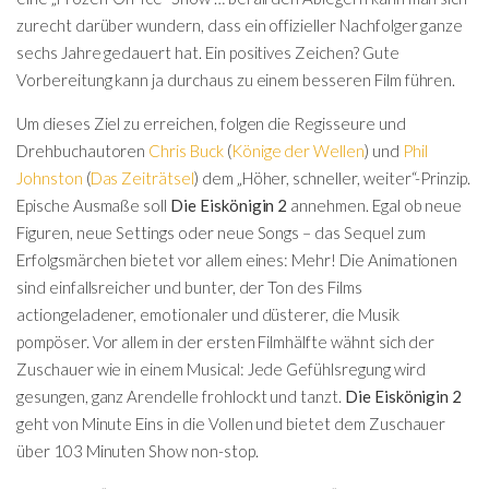
zurecht darüber wundern, dass ein offizieller Nachfolger ganze
sechs Jahre gedauert hat. Ein positives Zeichen? Gute
Vorbereitung kann ja durchaus zu einem besseren Film führen.
Um dieses Ziel zu erreichen, folgen die Regisseure und
Drehbuchautoren
Chris Buck
(
Könige der Wellen
)
und
Phil
Johnston
(
Das Zeiträtsel
) dem „Höher, schneller, weiter“-Prinzip.
Epische Ausmaße soll
Die Eiskönigin 2
annehmen. Egal ob neue
Figuren, neue Settings oder neue Songs – das Sequel zum
Erfolgsmärchen bietet vor allem eines: Mehr! Die Animationen
sind einfallsreicher und bunter, der Ton des Films
actiongeladener, emotionaler und düsterer, die Musik
pompöser. Vor allem in der ersten Filmhälfte wähnt sich der
Zuschauer wie in einem Musical: Jede Gefühlsregung wird
gesungen, ganz Arendelle frohlockt und tanzt.
Die Eiskönigin 2
geht von Minute Eins in die Vollen und bietet dem Zuschauer
über 103 Minuten Show non-stop.