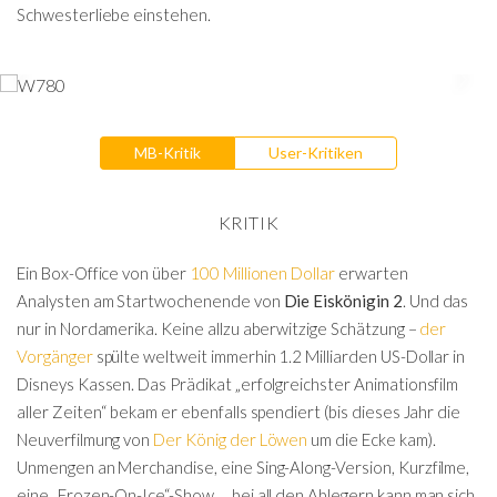
Schwesterliebe einstehen.
MB-Kritik
User-Kritiken
KRITIK
Ein Box-Office von über
100 Millionen Dollar
erwarten
Analysten am Startwochenende von
Die Eiskönigin 2
. Und das
nur in Nordamerika. Keine allzu aberwitzige Schätzung –
der
Vorgänger
spülte weltweit immerhin 1.2 Milliarden US-Dollar in
Disneys Kassen. Das Prädikat „erfolgreichster Animationsfilm
aller Zeiten“ bekam er ebenfalls spendiert (bis dieses Jahr die
Neuverfilmung von
Der König der Löwen
um die Ecke kam).
Unmengen an Merchandise, eine Sing-Along-Version, Kurzfilme,
eine „Frozen-On-Ice“-Show … bei all den Ablegern kann man sich