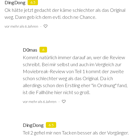
DingDong
6.5
Ok hätte jetzt gedacht der käme schlechter als das Original
weg. Dann geb ich dem evtl. doch ne Chance.
vor mehr als 6 Jahren
D0mas
6
Kommt natürlich immer darauf an, wer die Review
schreibt. Bei mir selbst und auch im Vergleich zur
Moviebreak-Review von Teil 1 kommt der zweite
schon schlechter weg als das Original. Da ich
allerdings schon den Erstling eher "in Ordnung" fand,
ist die Fallhöhe hier nicht so groß.
vor mehr als 6 Jahren
DingDong
6.5
Teil 2 gefiel mir nen Tacken besser als der Vorgänger.