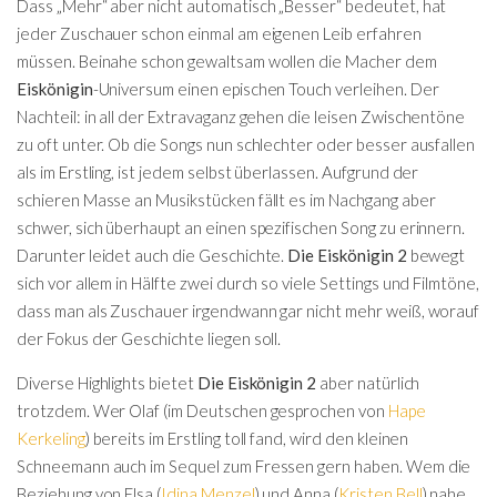
Dass „Mehr“ aber nicht automatisch „Besser“ bedeutet, hat
jeder Zuschauer schon einmal am eigenen Leib erfahren
müssen. Beinahe schon gewaltsam wollen die Macher dem
Eiskönigin
-Universum einen epischen Touch verleihen. Der
Nachteil: in all der Extravaganz gehen die leisen Zwischentöne
zu oft unter. Ob die Songs nun schlechter oder besser ausfallen
als im Erstling, ist jedem selbst überlassen. Aufgrund der
schieren Masse an Musikstücken fällt es im Nachgang aber
schwer, sich überhaupt an einen spezifischen Song zu erinnern.
Darunter leidet auch die Geschichte.
Die Eiskönigin 2
bewegt
sich vor allem in Hälfte zwei durch so viele Settings und Filmtöne,
dass man als Zuschauer irgendwann gar nicht mehr weiß, worauf
der Fokus der Geschichte liegen soll.
Diverse Highlights bietet
Die Eiskönigin 2
aber natürlich
trotzdem. Wer Olaf (im Deutschen gesprochen von
Hape
Kerkeling
) bereits im Erstling toll fand, wird den kleinen
Schneemann auch im Sequel zum Fressen gern haben. Wem die
Beziehung von Elsa (
Idina Menzel
) und Anna (
Kristen Bell
) nahe