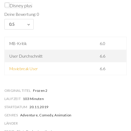
Deine Bewertung: 0
0.5
MB-Kritik
6.0
User Durchschnitt
6.6
Moviebreak User
6.6
ORIGINAL TITEL
Frozen 2
LAUFZEIT
103 Minuten
STARTDATUM
20.11.2019
GENRES
Adventure, Comedy, Animation
LÄNDER