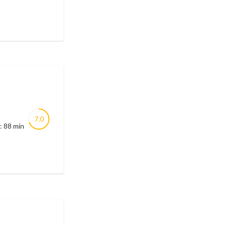
7.0
: 88 min