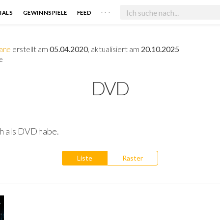
. . .
IALS
GEWINNSPIELE
FEED
hane
erstellt am
05.04.2020
, aktualisiert am
20.10.2025
e
DVD
ich als DVD habe.
Liste
Raster