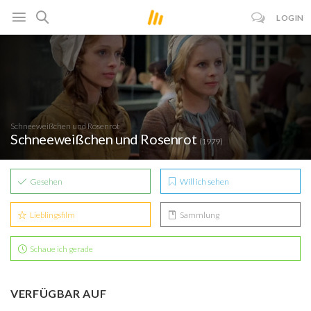
LOGIN
Schneeweißchen und Rosenrot
Schneeweißchen und Rosenrot
(1979)
Gesehen
Will ich sehen
Lieblingsfilm
Sammlung
Schaue ich gerade
VERFÜGBAR AUF