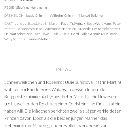
REGIE
Siegfried Hartmann
DREHBUCH
Jacob Grimm
Wilhelm Grimm
Margot Beichler
CAST
Julie Jurištová
,
Katrin Martin
,
Pavel Trávníček
,
Bodo Wolf
,
Hans-Peter
Minetti
,
Johannes Wieke
,
Annemone Haase
,
Hajo Mende
,
Pedro Hebenstreit
,
Helmut Schreiber
,
Erich Löwel
,
Erik S. Klein
,
Bertl Haller
,
Arnim Mühlstädt
,
Willy Schmitz
,
Hannes Stelzer
INHALT
Schneeweißchen und Rosenrot (Julie Juristová, Katrin Martin)
wohnen am Rande eines Waldes, in dessen Innern der
Berggeist Schimmelbart (Hans-Peter Minetti) sein Unwesen
treibt, weil er den Reichtum einer Edelsteinmine für sich allein
haben will. Die Mädchen berichten zwei als Jäger verkleideten
Prinzen davon. Doch als die beiden jungen Männer das
Geheimnis der Mine ergründen wollen, werden sie von