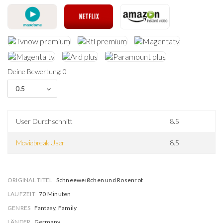
Deine Bewertung: 0
0.5
User Durchschnitt
8.5
Moviebreak User
8.5
ORIGINAL TITEL
Schneeweißchen und Rosenrot
LAUFZEIT
70 Minuten
GENRES
Fantasy, Family
LÄNDER
Germany