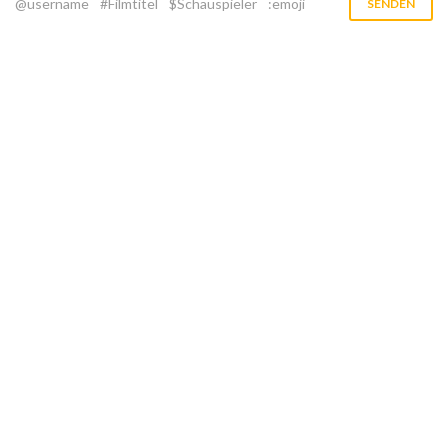
@username
#Filmtitel
$Schauspieler
:emoji