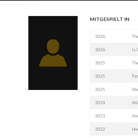
MITGESPIELT IN
2026
The
2026
Is 
2025
Th
2025
Par
2025
Wa
2024
Atl
2023
Ame
2022
Hon