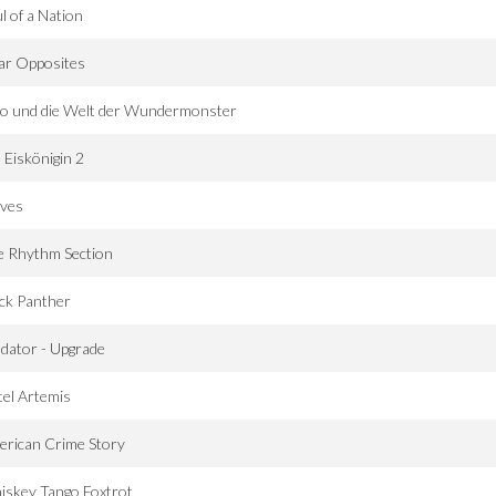
l of a Nation
ar Opposites
po und die Welt der Wundermonster
 Eiskönigin 2
ves
e Rhythm Section
ck Panther
dator - Upgrade
el Artemis
erican Crime Story
iskey Tango Foxtrot