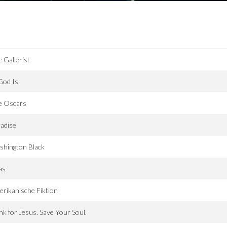
 Gallerist
God Is
e Oscars
adise
shington Black
as
rikanische Fiktion
k for Jesus. Save Your Soul.