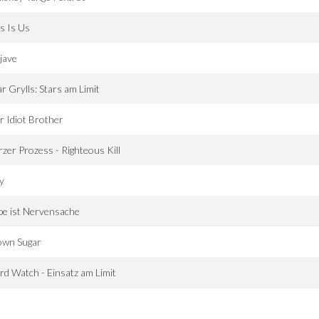
s Is Us
jave
r Grylls: Stars am Limit
 Idiot Brother
zer Prozess - Righteous Kill
y
be ist Nervensache
own Sugar
rd Watch - Einsatz am Limit