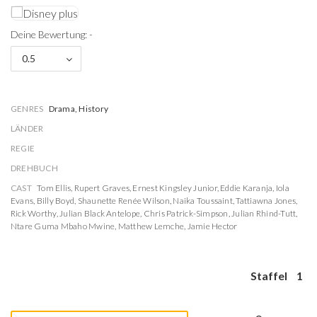
Deine Bewertung: -
0.5
GENRES
Drama, History
LÄNDER
REGIE
DREHBUCH
CAST
Tom Ellis
,
Rupert Graves
,
Ernest Kingsley Junior
,
Eddie Karanja
,
Iola
Evans
,
Billy Boyd
,
Shaunette Renée Wilson
,
Naika Toussaint
,
Tattiawna Jones
,
Rick Worthy
,
Julian Black Antelope
,
Chris Patrick-Simpson
,
Julian Rhind-Tutt
,
Ntare Guma Mbaho Mwine
,
Matthew Lemche
,
Jamie Hector
Staffel
1