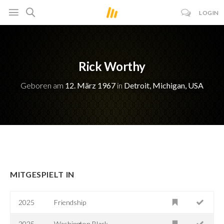
LOGIN
Rick Worthy
Geboren am
12. März 1967
in
Detroit, Michigan, USA
MITGESPIELT IN
2025
Friendship
2025
Washington Black