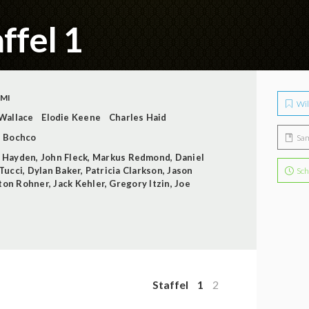
ffel 1
IMI
Wil
 Wallace
Elodie Keene
Charles Haid
 Bochco
Sa
l Hayden
,
John Fleck
,
Markus Redmond
,
Daniel
Tucci
,
Dylan Baker
,
Patricia Clarkson
,
Jason
Sch
ton Rohner
,
Jack Kehler
,
Gregory Itzin
,
Joe
Staffel
1
2