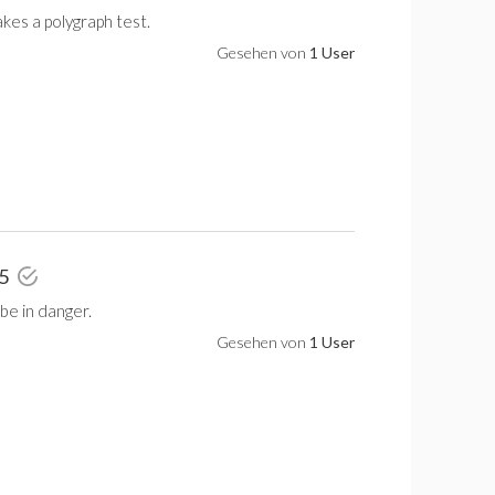
kes a polygraph test.
Gesehen von
1 User
 5
y be in danger.
Gesehen von
1 User