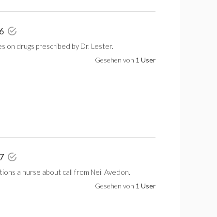
 6
s on drugs prescribed by Dr. Lester.
Gesehen von
1 User
 7
ions a nurse about call from Neil Avedon.
Gesehen von
1 User