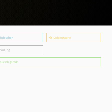
l ich sehen
Lieblingsserie
mmlung
aue ich gerade