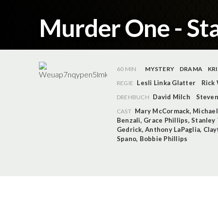
Murder One - Sta
60 MIN
MYSTERY
DRAMA
KR
Lesli Linka Glatter
Rick
REGIE
David Milch
Steven
DREHBUCH
Mary McCormack
,
Michae
CAST
Benzali
,
Grace Phillips
,
Stanley 
Gedrick
,
Anthony LaPaglia
,
Clay
Spano
,
Bobbie Phillips