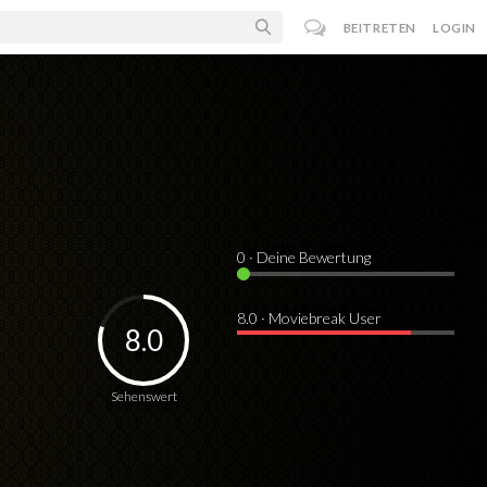
BEITRETEN
LOGIN
0
· Deine Bewertung
8.0 · Moviebreak User
8.0
Sehenswert