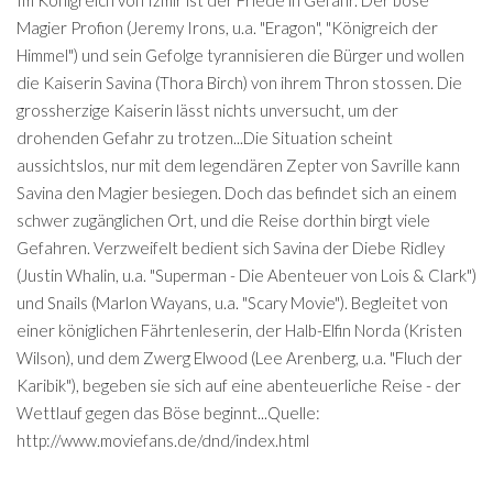
Im Königreich von Izmir ist der Friede in Gefahr. Der böse
Magier Profion (Jeremy Irons, u.a. "Eragon", "Königreich der
Himmel") und sein Gefolge tyrannisieren die Bürger und wollen
die Kaiserin Savina (Thora Birch) von ihrem Thron stossen. Die
grossherzige Kaiserin lässt nichts unversucht, um der
drohenden Gefahr zu trotzen...Die Situation scheint
aussichtslos, nur mit dem legendären Zepter von Savrille kann
Savina den Magier besiegen. Doch das befindet sich an einem
schwer zugänglichen Ort, und die Reise dorthin birgt viele
Gefahren. Verzweifelt bedient sich Savina der Diebe Ridley
(Justin Whalin, u.a. "Superman - Die Abenteuer von Lois & Clark")
und Snails (Marlon Wayans, u.a. "Scary Movie"). Begleitet von
einer königlichen Fährtenleserin, der Halb-Elfin Norda (Kristen
Wilson), und dem Zwerg Elwood (Lee Arenberg, u.a. "Fluch der
Karibik"), begeben sie sich auf eine abenteuerliche Reise - der
Wettlauf gegen das Böse beginnt...Quelle:
http://www.moviefans.de/dnd/index.html