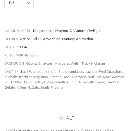
0.5
ORIGINAL TITEL
Dragonlance: Dragons Of Autumn Twilight
GENRES
Action, Sci-Fi, Adventure, Fantasy, Animation
LÄNDER
USA
REGIE
Will Meugniot
DREHBUCH
George Strayton
Margaret Weis
Tracy Hickman
CAST
Michael Rosenbaum
,
Kiefer Sutherland
,
Lucy Lawless
,
Fred Tatasciore
,
Michelle Trachtenberg
,
Rino Romano
,
Jason Marsden
,
Neil Ross
,
Marc Worden
,
Phil LaMarr
,
Dee Bradley Baker
,
Juliette Cohen
,
Nika Futterman
,
Caroline
Gelabert
,
Ben McCain
,
Jentle Phoenix
INHALT