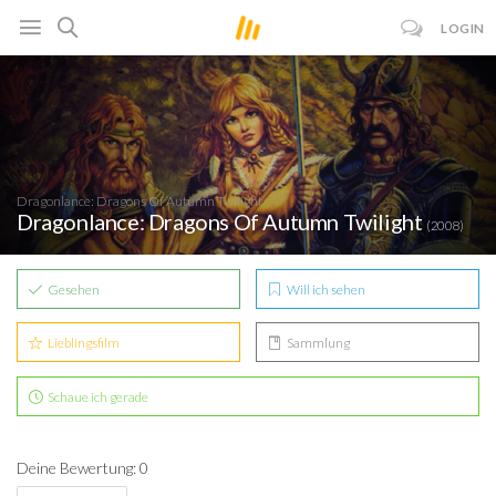
LOGIN
Dragonlance: Dragons Of Autumn Twilight
Dragonlance: Dragons Of Autumn Twilight
(2008)
Gesehen
Will ich sehen
Lieblingsfilm
Sammlung
Schaue ich gerade
Deine Bewertung: 0