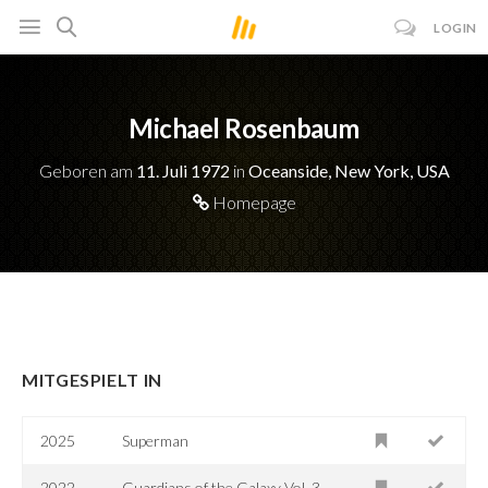
LOGIN
Michael Rosenbaum
Geboren am
11. Juli 1972
in
Oceanside, New York, USA
Homepage
MITGESPIELT IN
2025
Superman
2022
Guardians of the Galaxy Vol. 3