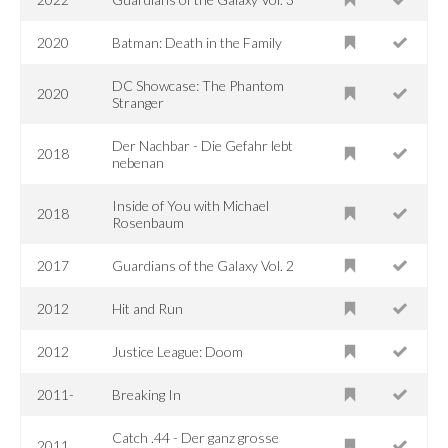
2020
Batman: Death in the Family
DC Showcase: The Phantom
2020
Stranger
Der Nachbar - Die Gefahr lebt
2018
nebenan
Inside of You with Michael
2018
Rosenbaum
2017
Guardians of the Galaxy Vol. 2
2012
Hit and Run
2012
Justice League: Doom
2011-
Breaking In
Catch .44 - Der ganz grosse
2011