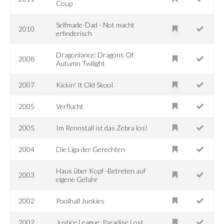
Coup
Selfmade-Dad - Not macht
2010
erfinderisch
Dragonlance: Dragons Of
2008
Autumn Twilight
2007
Kickin' It Old Skool
2005
Verflucht
2005
Im Rennstall ist das Zebra los!
2004
Die Liga der Gerechten
Haus über Kopf -Betreten auf
2003
eigene Gefahr
2002
Poolhall Junkies
2002
Justice League: Paradise Lost