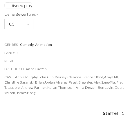
Deine Bewertung: -
0.5
GENRES
Comedy, Animation
LÄNDER
REGIE
DREHBUCH
Anna Drezen
CAST
Annie Murphy
,
John Cho
,
Kiersey Clemons
,
Stephen Root
,
Amy Hill
,
Christine Baranski
,
Brian Jordan Alvarez
,
Paget Brewster
,
Alex Song-Xia
,
Fred
Tatasciore
,
Andrew Farmer
,
Kenan Thompson
,
Anna Drezen
,
Ben Levin
,
Debra
Wilson
,
James Hong
Staffel
1