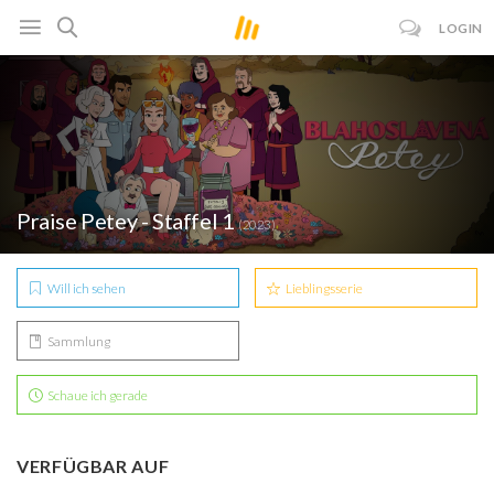
LOGIN
Praise Petey - Staffel 1
(2023)
Will ich sehen
Lieblingsserie
Sammlung
Schaue ich gerade
VERFÜGBAR AUF