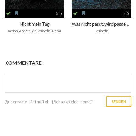
5.5
5.5
Nicht mein Tag
Was nicht passt, wird passend gemacht
Action, Abenteuer, Komödie, Krimi
Komödie
KOMMENTARE
@username
#Filmtitel
$Schauspieler
:emoji