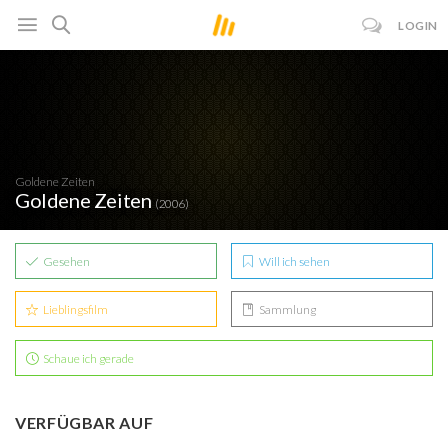
LOGIN
Goldene Zeiten
Goldene Zeiten
(2006)
Gesehen
Will ich sehen
Lieblingsfilm
Sammlung
Schaue ich gerade
VERFÜGBAR AUF