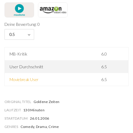
Deine Bewertung: 0
0.5
MB-Kritik
6.0
User Durchschnitt
6.5
Moviebreak User
6.5
ORIGINAL TITEL
Goldene Zeiten
LAUFZEIT
130 Minuten
STARTDATUM
26.01.2006
GENRES
Comedy, Drama, Crime