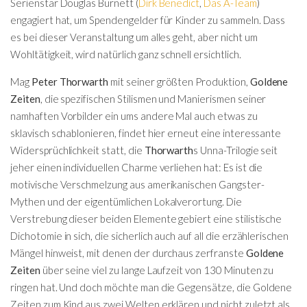
Serienstar Douglas Burnett (
Dirk Benedict
,
Das A-Team
)
engagiert hat, um Spendengelder für Kinder zu sammeln. Dass
es bei dieser Veranstaltung um alles geht, aber nicht um
Wohltätigkeit, wird natürlich ganz schnell ersichtlich.
Mag
Peter Thorwarth
mit seiner größten Produktion,
Goldene
Zeiten
, die spezifischen Stilismen und Manierismen seiner
namhaften Vorbilder ein ums andere Mal auch etwas zu
sklavisch schablonieren, findet hier erneut eine interessante
Widersprüchlichkeit statt, die
Thorwarth
s Unna-Trilogie seit
jeher einen individuellen Charme verliehen hat: Es ist die
motivische Verschmelzung aus amerikanischen Gangster-
Mythen und der eigentümlichen Lokalverortung. Die
Verstrebung dieser beiden Elemente gebiert eine stilistische
Dichotomie in sich, die sicherlich auch auf all die erzählerischen
Mängel hinweist, mit denen der durchaus zerfranste
Goldene
Zeiten
über seine viel zu lange Laufzeit von 130 Minuten zu
ringen hat. Und doch möchte man die Gegensätze, die Goldene
Zeiten zum Kind aus zwei Welten erklären und nicht zuletzt als