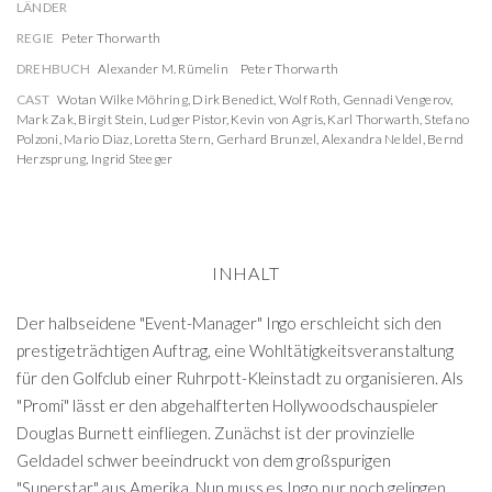
LÄNDER
REGIE
Peter Thorwarth
DREHBUCH
Alexander M. Rümelin
Peter Thorwarth
CAST
Wotan Wilke Möhring
,
Dirk Benedict
,
Wolf Roth
,
Gennadi Vengerov
,
Mark Zak
,
Birgit Stein
,
Ludger Pistor
,
Kevin von Agris
,
Karl Thorwarth
,
Stefano
Polzoni
,
Mario Diaz
,
Loretta Stern
,
Gerhard Brunzel
,
Alexandra Neldel
,
Bernd
Herzsprung
,
Ingrid Steeger
INHALT
Der halbseidene "Event-Manager" Ingo erschleicht sich den
prestigeträchtigen Auftrag, eine Wohltätigkeitsveranstaltung
für den Golfclub einer Ruhrpott-Kleinstadt zu organisieren. Als
"Promi" lässt er den abgehalfterten Hollywoodschauspieler
Douglas Burnett einfliegen. Zunächst ist der provinzielle
Geldadel schwer beeindruckt von dem großspurigen
"Superstar" aus Amerika. Nun muss es Ingo nur noch gelingen,