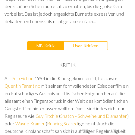
den schönen Schein aufrecht zu erhalten, bis die große Gala
vorbei ist. Das ist jedoch angesichts Burnetts exzessiven und
dekadenten Lebensstils nicht gerade einfach...
MB-Kritik
User-Kritiken
KRITIK
Als
Pulp Fiction
1994 in die Kinos gekommen ist, beschwor
Quentin Tarantino
mit seinem formvollendeten Episodenfilm ein
erdrutschartiges Ausmaß an stilistischen Epigonen herauf, die
allesamt einen Fingerabdruck in der Welt des komödiantischen
Gangsterfilms hinterlassen wollten. Damit sind indes nicht nur
Regisseure wie
Guy Ritchie
(
Snatch – Schweine und Diamanten
)
oder
Wayne Kramer
(
Running Scared
) gemeint. Auch die
deutsche Kinolandschaft sah sich in auffälliger Regelmäßigkeit