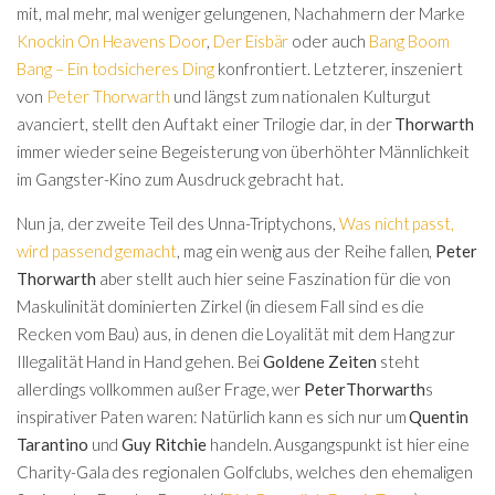
mit, mal mehr, mal weniger gelungenen, Nachahmern der Marke
Knockin On Heavens Door
,
Der Eisbär
oder auch
Bang Boom
Bang – Ein todsicheres Ding
konfrontiert. Letzterer, inszeniert
von
Peter Thorwarth
und längst zum nationalen Kulturgut
avanciert, stellt den Auftakt einer Trilogie dar, in der
Thorwarth
immer wieder seine Begeisterung von überhöhter Männlichkeit
im Gangster-Kino zum Ausdruck gebracht hat.
Nun ja, der zweite Teil des Unna-Triptychons,
Was nicht passt,
wird passend gemacht
, mag ein wenig aus der Reihe fallen,
Peter
Thorwarth
aber stellt auch hier seine Faszination für die von
Maskulinität dominierten Zirkel (in diesem Fall sind es die
Recken vom Bau) aus, in denen die Loyalität mit dem Hang zur
Illegalität Hand in Hand gehen. Bei
Goldene Zeiten
steht
allerdings vollkommen außer Frage, wer
Peter
Thorwarth
s
inspirativer Paten waren: Natürlich kann es sich nur um
Quentin
Tarantino
und
Guy Ritchie
handeln. Ausgangspunkt ist hier eine
Charity-Gala des regionalen Golfclubs, welches den ehemaligen