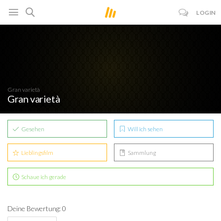
LOGIN
Gran varietà
Gran varietà
Gesehen
Will ich sehen
Lieblingsfilm
Sammlung
Schaue ich gerade
Deine Bewertung: 0