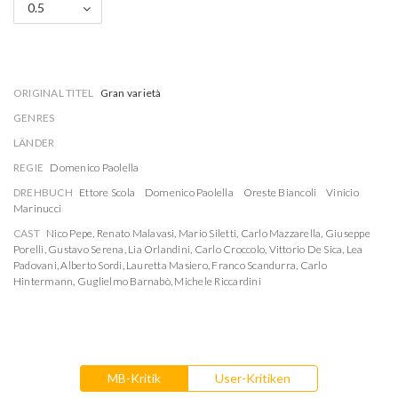
0.5
ORIGINAL TITEL
Gran varietà
GENRES
LÄNDER
REGIE
Domenico Paolella
DREHBUCH
Ettore Scola
Domenico Paolella
Oreste Biancoli
Vinicio
Marinucci
CAST
Nico Pepe
,
Renato Malavasi
,
Mario Siletti
,
Carlo Mazzarella
,
Giuseppe
Porelli
,
Gustavo Serena
,
Lia Orlandini
,
Carlo Croccolo
,
Vittorio De Sica
,
Lea
Padovani
,
Alberto Sordi
,
Lauretta Masiero
,
Franco Scandurra
,
Carlo
Hintermann
,
Guglielmo Barnabò
,
Michele Riccardini
MB-Kritik
User-Kritiken