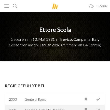
LOGIN
Ettore Scola
Geboren am
10. Mai 1931
in
Trevico, Campania, Italy
Gestorben am
19. Januar 2016
(mit mehr als 84 Jahren)
REGIE GEFÜHRT BEI
2003
Gente di Roma
2001
Another World Is Possible