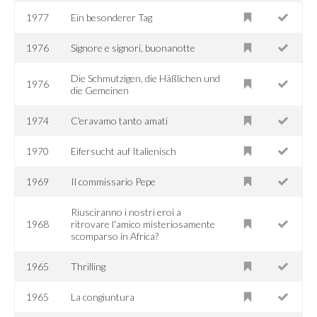
1977
Ein besonderer Tag
1976
Signore e signori, buonanotte
Die Schmutzigen, die Häßlichen und
1976
die Gemeinen
1974
C'eravamo tanto amati
1970
Eifersucht auf Italienisch
1969
Il commissario Pepe
Riusciranno i nostri eroi a
1968
ritrovare l'amico misteriosamente
scomparso in Africa?
1965
Thrilling
1965
La congiuntura