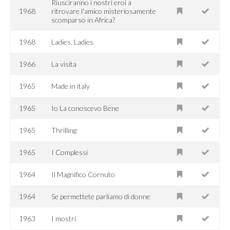
Riusciranno i nostri eroi a
1968
ritrovare l'amico misteriosamente
scomparso in Africa?
1968
Ladies, Ladies
1966
La visita
1965
Made in italy
1965
Io La conoscevo Bene
1965
Thrilling
1965
I Complessi
1964
Il Magnifico Cornuto
1964
Se permettete parliamo di donne
1963
I mostri