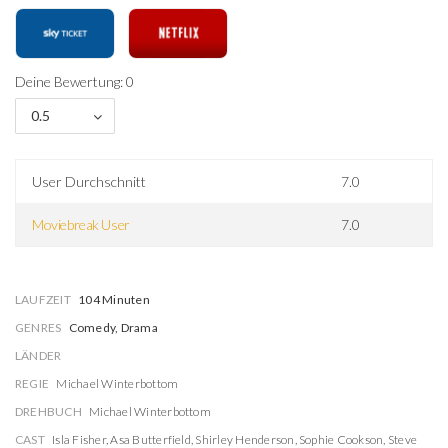
Deine Bewertung: 0
0.5
User Durchschnitt
7.0
Moviebreak User
7.0
LAUFZEIT
104 Minuten
GENRES
Comedy, Drama
LÄNDER
REGIE
Michael Winterbottom
DREHBUCH
Michael Winterbottom
CAST
Isla Fisher
,
Asa Butterfield
,
Shirley Henderson
,
Sophie Cookson
,
Steve