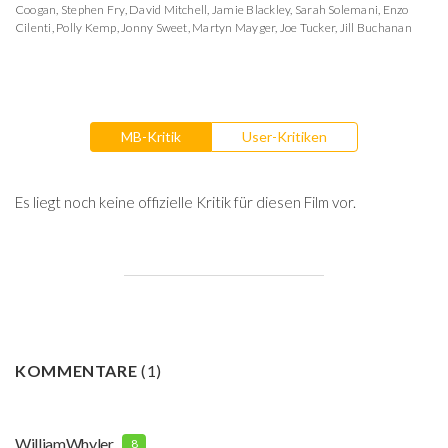
Coogan
,
Stephen Fry
,
David Mitchell
,
Jamie Blackley
,
Sarah Solemani
,
Enzo
Cilenti
,
Polly Kemp
,
Jonny Sweet
,
Martyn Mayger
,
Joe Tucker
,
Jill Buchanan
MB-Kritik
User-Kritiken
Es liegt noch keine offizielle Kritik für diesen Film vor.
KOMMENTARE
(
1
)
WilliamWhyler
8