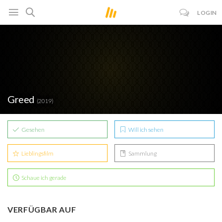
LOGIN
Greed
(2019)
Gesehen
Will ich sehen
Lieblingsfilm
Sammlung
Schaue ich gerade
VERFÜGBAR AUF