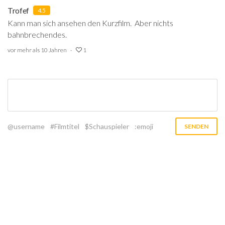
Trofef
4.5
Kann man sich ansehen den Kurzfilm. Aber nichts
bahnbrechendes.
vor mehr als 10 Jahren
1
@username
#Filmtitel
$Schauspieler
:emoji