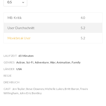
0.5
MB-Kritik
4.0
User Durchschnitt
5.2
Moviebreak User
5.2
LAUFZEIT
65 Minuten
GENRES
Action, Sci-Fi, Adventure, War, Animation, Family
LÄNDER
USA
REGIE
DREHBUCH
CAST
Jen Taylor
,
Steve Downes
,
Michelle Lukes
,
Britt Baron
,
Travis
Willingham
,
John Eric Bentley