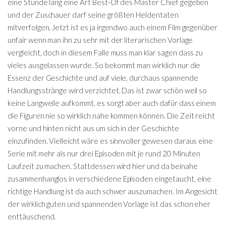
eine Stunde lang eine Art Best-Of des Master Chief gegeben
und der Zuschauer darf seine größten Heldentaten
mitverfolgen. Jetzt ist es ja irgendwo auch einem Film gegenüber
unfair wenn man ihn zu sehr mit der literarischen Vorlage
vergleicht, doch in diesem Falle muss man klar sagen dass zu
vieles ausgelassen wurde. So bekommt man wirklich nur die
Essenz der Geschichte und auf viele, durchaus spannende
Handlungsstränge wird verzichtet. Das ist zwar schön weil so
keine Langweile aufkommt, es sorgt aber auch dafür dass einem
die Figuren nie so wirklich nahe kommen können. Die Zeit reicht
vorne und hinten nicht aus um sich in der Geschichte
einzufinden. Vielleicht wäre es sinnvoller gewesen daraus eine
Serie mit mehr als nur drei Episoden mit je rund 20 Minuten
Laufzeit zu machen. Stattdessen wird hier und da beinahe
zusammenhanglos in verschiedene Episoden eingetaucht, eine
richtige Handlung ist da auch schwer auszumachen. Im Angesicht
der wirklich guten und spannenden Vorlage ist das schon eher
enttäuschend.