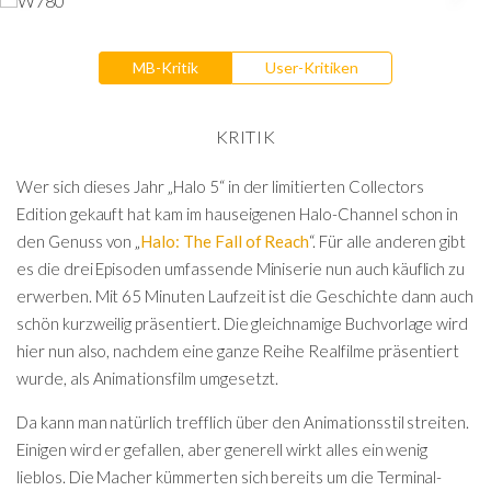
MB-Kritik
User-Kritiken
KRITIK
Wer sich dieses Jahr „Halo 5“ in der limitierten Collectors
Edition gekauft hat kam im hauseigenen Halo-Channel schon in
den Genuss von „
Halo: The Fall of Reach
“. Für alle anderen gibt
es die drei Episoden umfassende Miniserie nun auch käuflich zu
erwerben. Mit 65 Minuten Laufzeit ist die Geschichte dann auch
schön kurzweilig präsentiert. Die gleichnamige Buchvorlage wird
hier nun also, nachdem eine ganze Reihe Realfilme präsentiert
wurde, als Animationsfilm umgesetzt.
Da kann man natürlich trefflich über den Animationsstil streiten.
Einigen wird er gefallen, aber generell wirkt alles ein wenig
lieblos. Die Macher kümmerten sich bereits um die Terminal-