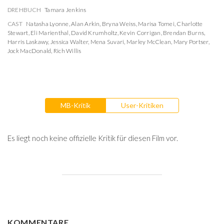
DREHBUCH
Tamara Jenkins
CAST
Natasha Lyonne
,
Alan Arkin
,
Bryna Weiss
,
Marisa Tomei
,
Charlotte
Stewart
,
Eli Marienthal
,
David Krumholtz
,
Kevin Corrigan
,
Brendan Burns
,
Harris Laskawy
,
Jessica Walter
,
Mena Suvari
,
Marley McClean
,
Mary Portser
,
Jock MacDonald
,
Rich Willis
MB-Kritik
User-Kritiken
Es liegt noch keine offizielle Kritik für diesen Film vor.
KOMMENTARE