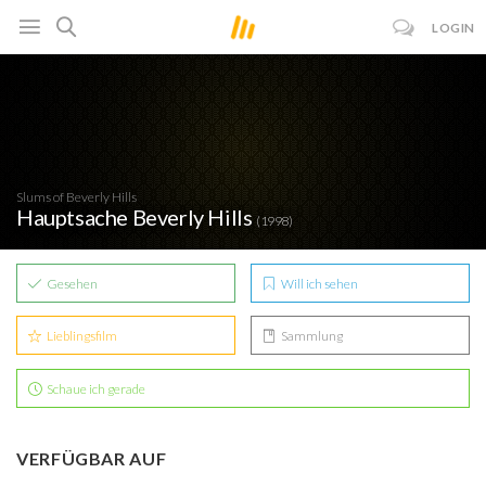
LOGIN
Slums of Beverly Hills
Hauptsache Beverly Hills
(1998)
Gesehen
Will ich sehen
Lieblingsfilm
Sammlung
Schaue ich gerade
VERFÜGBAR AUF