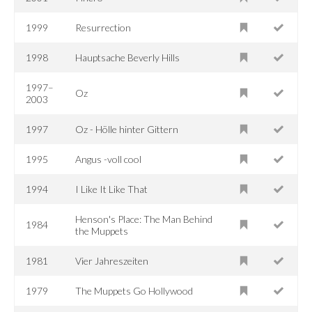
1999
Resurrection
1998
Hauptsache Beverly Hills
1997–
Oz
2003
1997
Oz - Hölle hinter Gittern
1995
Angus -voll cool
1994
I Like It Like That
Henson's Place: The Man Behind
1984
the Muppets
1981
Vier Jahreszeiten
1979
The Muppets Go Hollywood