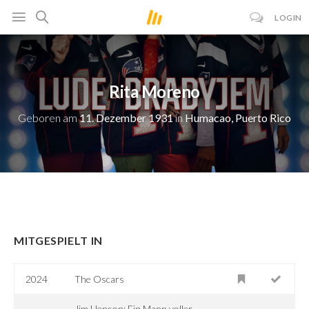
LOGIN
Rita Moreno
Geboren am
11. Dezember 1931
in
Humacao, Puerto Rico
MITGESPIELT IN
2024
The Oscars
Jim Henson: Ein Mann voller