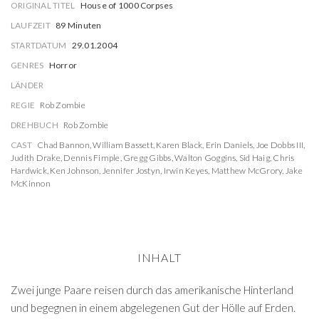
ORIGINAL TITEL
House of 1000 Corpses
LAUFZEIT
89 Minuten
STARTDATUM
29.01.2004
GENRES
Horror
LÄNDER
REGIE
Rob Zombie
DREHBUCH
Rob Zombie
CAST
Chad Bannon
,
William Bassett
,
Karen Black
,
Erin Daniels
,
Joe Dobbs III
,
Judith Drake
,
Dennis Fimple
,
Gregg Gibbs
,
Walton Goggins
,
Sid Haig
,
Chris
Hardwick
,
Ken Johnson
,
Jennifer Jostyn
,
Irwin Keyes
,
Matthew McGrory
,
Jake
McKinnon
INHALT
Zwei junge Paare reisen durch das amerikanische Hinterland
und begegnen in einem abgelegenen Gut der Hölle auf Erden.