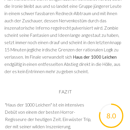
die Ironie bleibt aus und so landet eine Gruppe jüngerer Leute
in einem schwer fassbaren Redneck-Albtraum und mit ihnen
auch der Zuschauer, dessen Nervenkostüm durch das
inszenatorische Inferno regelrecht pulverisiert wird. Zombie
scheint seine Fantasien und Ideen lange angestaut zu haben,
setzt immer noch einen drauf und scheint in den letzten knapp
15 Minuten jegliche irdische Grenzen der rationalen Logik zu
verlassen. Im Finale verwandelt sich
Haus der 1000 Leichen
endgültig in einen entfesselten Abstieg direkt in die Hölle, aus
der es kein Entrinnen mehr zu geben scheint.
FAZIT
"Haus der 1000 Leichen" ist ein intensives
Debüt von einem der besten Horror-
8.0
Regisseure der heutigen Zeit. Ein wüster Trip,
der mit seiner wilden Inszenierung,