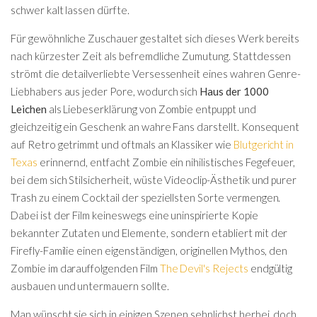
schwer kalt lassen dürfte.
Für gewöhnliche Zuschauer gestaltet sich dieses Werk bereits
nach kürzester Zeit als befremdliche Zumutung. Stattdessen
strömt die detailverliebte Versessenheit eines wahren Genre-
Liebhabers aus jeder Pore, wodurch sich
Haus der 1000
Leichen
als Liebeserklärung von Zombie entpuppt und
gleichzeitig ein Geschenk an wahre Fans darstellt. Konsequent
auf Retro getrimmt und oftmals an Klassiker wie
Blutgericht in
Texas
erinnernd, entfacht Zombie ein nihilistisches Fegefeuer,
bei dem sich Stilsicherheit, wüste Videoclip-Ästhetik und purer
Trash zu einem Cocktail der speziellsten Sorte vermengen.
Dabei ist der Film keineswegs eine uninspirierte Kopie
bekannter Zutaten und Elemente, sondern etabliert mit der
Firefly-Familie einen eigenständigen, originellen Mythos, den
Zombie im darauffolgenden Film
The Devil's Rejects
endgültig
ausbauen und untermauern sollte.
Man wünscht sie sich in einigen Szenen sehnlichst herbei, doch