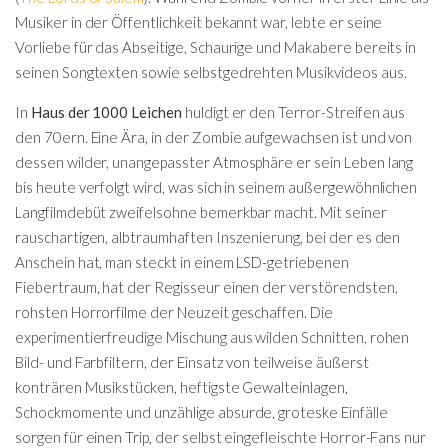
Musiker in der Öffentlichkeit bekannt war, lebte er seine
Vorliebe für das Abseitige, Schaurige und Makabere bereits in
seinen Songtexten sowie selbstgedrehten Musikvideos aus.
In
Haus der 1000 Leichen
huldigt er den Terror-Streifen aus
den 70ern. Eine Ära, in der Zombie aufgewachsen ist und von
dessen wilder, unangepasster Atmosphäre er sein Leben lang
bis heute verfolgt wird, was sich in seinem außergewöhnlichen
Langfilmdebüt zweifelsohne bemerkbar macht. Mit seiner
rauschartigen, albtraumhaften Inszenierung, bei der es den
Anschein hat, man steckt in einem LSD-getriebenen
Fiebertraum, hat der Regisseur einen der verstörendsten,
rohsten Horrorfilme der Neuzeit geschaffen. Die
experimentierfreudige Mischung aus wilden Schnitten, rohen
Bild- und Farbfiltern, der Einsatz von teilweise äußerst
konträren Musikstücken, heftigste Gewalteinlagen,
Schockmomente und unzählige absurde, groteske Einfälle
sorgen für einen Trip, der selbst eingefleischte Horror-Fans nur