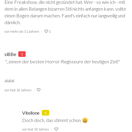
Eine Freakshow, die nicht gezündet hat. Wer - so wie ich - mit
dem in allen Belangen bizarren Stil nichts anfangen kann, sollte
einen Bogen darum machen. Fand's einfach nur langweilig und
dämlich.
vor mehr als 11 Jahren
1
siBBe
1
"...einem der besten Horror-Regisseure der heutigen Zeit"
aiaiai
vor fast 10 Jahren
Vitellone
6
Doch doch, das stimmt schon
vor fast 10 Jahren