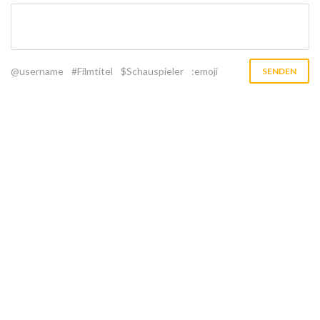
@username
#Filmtitel
$Schauspieler
:emoji