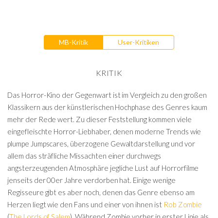
MB-Kritik
User-Kritiken
KRITIK
Das Horror-Kino der Gegenwart ist im Vergleich zu den großen
Klassikern aus der künstlerischen Hochphase des Genres kaum
mehr der Rede wert. Zu dieser Feststellung kommen viele
eingefleischte Horror-Liebhaber, denen moderne Trends wie
plumpe Jumpscares, überzogene Gewaltdarstellung und vor
allem das sträfliche Missachten einer durchwegs
angsterzeugenden Atmosphäre jegliche Lust auf Horrorfilme
jenseits der 00er Jahre verdorben hat. Einige wenige
Regisseure gibt es aber noch, denen das Genre ebenso am
Herzen liegt wie den Fans und einer von ihnen ist
Rob Zombie
(
The Lords of Salem
). Während Zombie vorher in erster Linie als