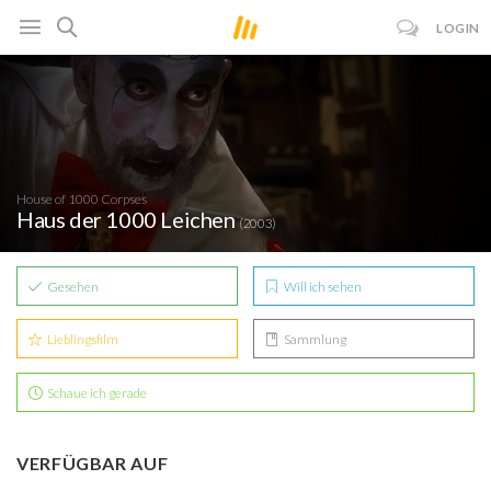
LOGIN
House of 1000 Corpses
Haus der 1000 Leichen
(2003)
Gesehen
Will ich sehen
Lieblingsfilm
Sammlung
Schaue ich gerade
VERFÜGBAR AUF