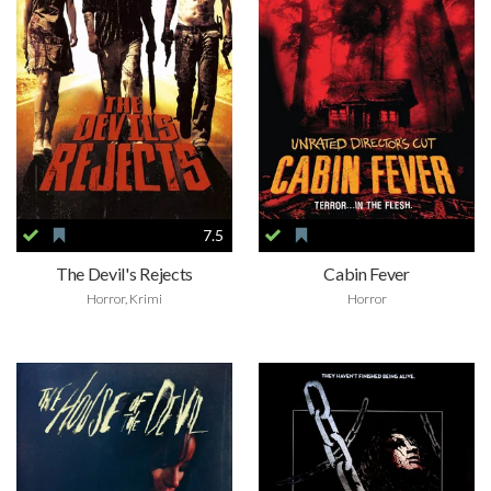
7.5
The Devil's Rejects
Cabin Fever
Horror, Krimi
Horror