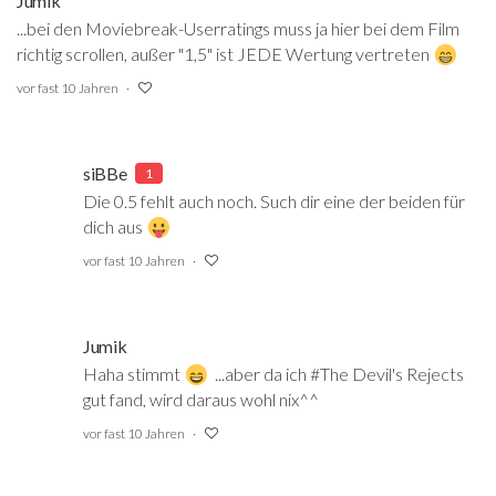
Jumik
...bei den Moviebreak-Userratings muss ja hier bei dem Film
richtig scrollen, außer "1,5" ist JEDE Wertung vertreten
vor fast 10 Jahren
siBBe
1
Die 0.5 fehlt auch noch. Such dir eine der beiden für
dich aus
vor fast 10 Jahren
Jumik
Haha stimmt
‍ ...aber da ich #The Devil's Rejects
gut fand, wird daraus wohl nix^^
vor fast 10 Jahren