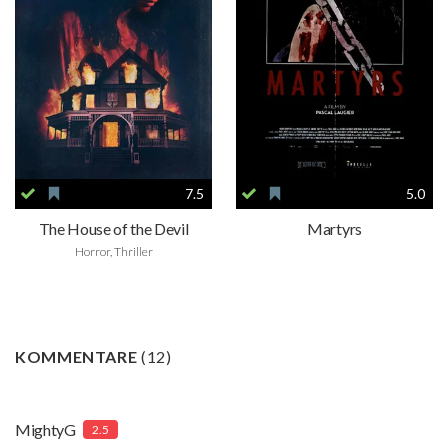
7.5
5.0
The House of the Devil
Martyrs
Horror, Thriller
KOMMENTARE
(
12
)
MightyG
2.5