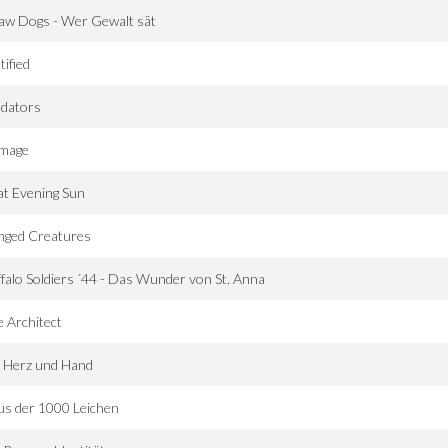
aw Dogs - Wer Gewalt sät
tified
edators
mage
t Evening Sun
nged Creatures
falo Soldiers ´44 - Das Wunder von St. Anna
 Architect
t Herz und Hand
s der 1000 Leichen