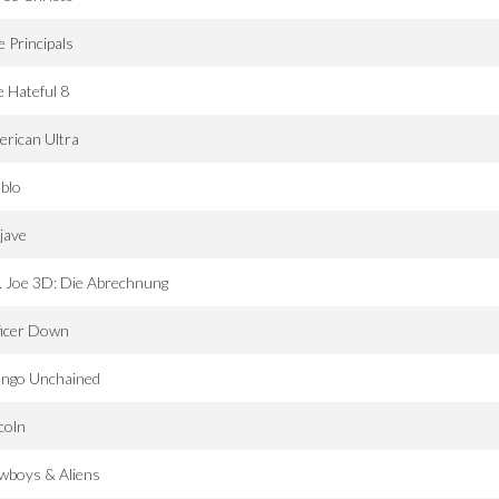
e Principals
 Hateful 8
rican Ultra
blo
jave
. Joe 3D: Die Abrechnung
ficer Down
ango Unchained
coln
wboys & Aliens