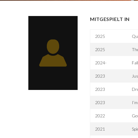
MITGESPIELT IN
2025
Que
2025
The
2024-
Fal
2023
Jus
2023
Dr
2023
I’m
2022
Ge
2021
Spi