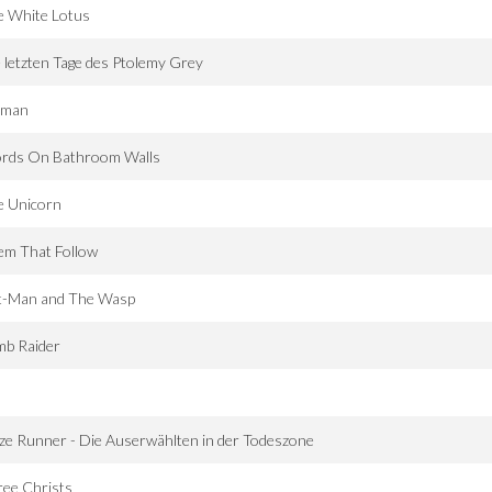
e White Lotus
 letzten Tage des Ptolemy Grey
tman
rds On Bathroom Walls
e Unicorn
em That Follow
t-Man and The Wasp
mb Raider
e Runner - Die Auserwählten in der Todeszone
ee Christs