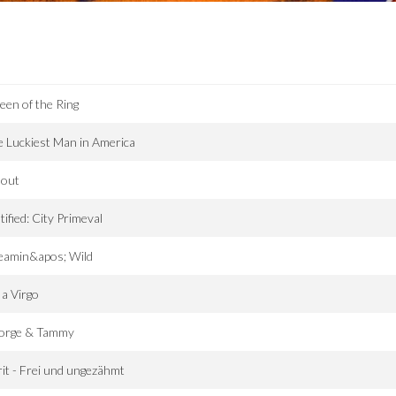
en of the Ring
 Luckiest Man in America
lout
tified: City Primeval
eamin&apos; Wild
 a Virgo
orge & Tammy
rit - Frei und ungezähmt