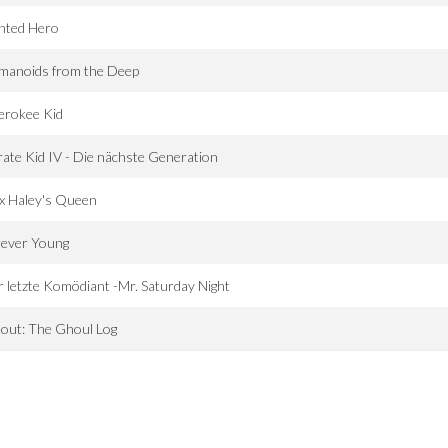
nted Hero
manoids from the Deep
erokee Kid
ate Kid IV - Die nächste Generation
x Haley's Queen
rever Young
 letzte Komödiant -Mr. Saturday Night
lout: The Ghoul Log