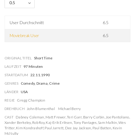
0.5
User Durchschnitt
6.5
Moviebreak User
6.5
ORIGINAL TITEL
Short Time
LAUFZEIT
97 Minuten
STARTDATUM
22.11.1990
GENRES
Comedy, Drama, Crime
LÄNDER
USA
REGIE
Gregg Champion
DREHBUCH
John Blumenthal
Michael Berry
CAST
Dabney Coleman
,
Matt Frewer
,
Teri Garr
,
Barry Corbin
,
Joe Pantoliano
,
Xander Berkeley
,
Rob Roy
,
Kaj-Erik Eriksen
,
Tony Pantages
,
Sam Malkin
,
Wes
Tritter
,
Kim Kondrashoff
,
Paul Jarrett
,
Dee Jay Jackson
,
Paul Batten
,
Kevin
McNulty