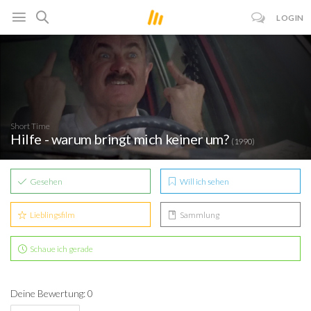
LOGIN
Short Time
Hilfe - warum bringt mich keiner um?
(1990)
Gesehen
Will ich sehen
Lieblingsfilm
Sammlung
Schaue ich gerade
Deine Bewertung: 0