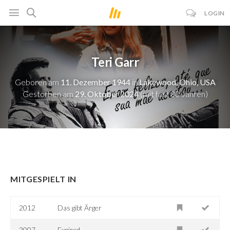
LOGIN
Teri Garr
Geboren am
11. Dezember 1944
in
Lakewood, Ohio, USA
Gestorben am
29. Oktober 2024
(mit fast 80 Jahren)
MITGESPIELT IN
2012
Das gibt Ärger
2007
Expired