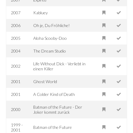
2007
Kabluey
2006
Oh je, Du Fröhliche!
2005
Aloha Scooby-Doo
2004
The Dream Studio
Life Without Dick - Verliebt in
2002
einen Killer
2001
Ghost World
2001
A Colder Kind of Death
Batman of the Future - Der
2000
Joker kommt zurück
1999 -
Batman of the Future
2001