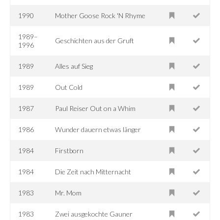
1990
Mother Goose Rock 'N Rhyme
1989–
Geschichten aus der Gruft
1996
1989
Alles auf Sieg
1989
Out Cold
1987
Paul Reiser Out on a Whim
1986
Wunder dauern etwas länger
1984
Firstborn
1984
Die Zeit nach Mitternacht
1983
Mr. Mom
1983
Zwei ausgekochte Gauner